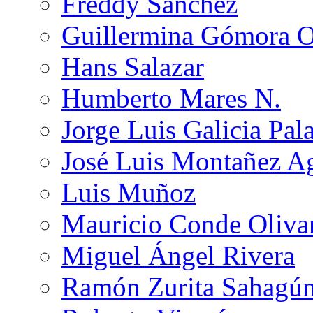
Freddy Sánchez
Guillermina Gómora 
Hans Salazar
Humberto Mares N.
Jorge Luis Galicia Pal
José Luis Montañez Ag
Luis Muñoz
Mauricio Conde Oliva
Miguel Ángel Rivera
Ramón Zurita Sahagú