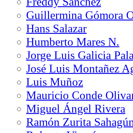
Freddy Sánchez
Guillermina Gómora 
Hans Salazar
Humberto Mares N.
Jorge Luis Galicia Pal
José Luis Montañez Ag
Luis Muñoz
Mauricio Conde Oliva
Miguel Ángel Rivera
Ramón Zurita Sahagú