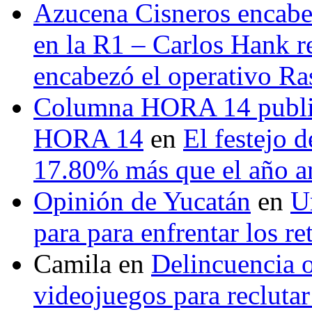
Azucena Cisneros encabez
en la R1 – Carlos Hank r
encabezó el operativo Ras
Columna HORA 14 public
HORA 14
en
El festejo 
17.80% más que el año 
Opinión de Yucatán
en
U
para para enfrentar los re
Camila
en
Delincuencia o
videojuegos para recluta