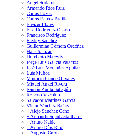
Ángel Soriano
Armando Ríos Ruiz
Carlos Pozos
Carlos Ramos Padilla
Eleazar Flores
Elsa Rodríguez Osorio
Francisco Rodríguez
Freddy Sánchez
Guillermina Gómora Ordóñez
Hans Salazar
Humberto Mares N.
Jorge Luis Galicia Palacios
José Luis Montañez Aguilar
Luis Muñoz
Mauricio Conde Olivares
Miguel Ángel Rivera
Ramón Zurita Sahagún
Roberto Vizcaíno
Salvador Martínez García
Víctor Sánchez Baños
¬ Alejo Sánchez Cano
¬ Armando Sepúlveda Ibarra
¬ Arturo Nahle
¬ Arturo Ríos Ruiz
¬ Augusto Corro