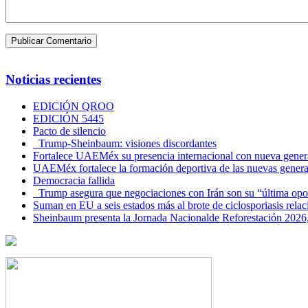
Noticias recientes
EDICIÓN QROO
EDICIÓN 5445
Pacto de silencio
Trump-Sheinbaum: visiones discordantes
Fortalece UAEMéx su presencia internacional con nueva genera
UAEMéx fortalece la formación deportiva de las nuevas gener
Democracia fallida
Trump asegura que negociaciones con Irán son su “última opo
Suman en EU a seis estados más al brote de ciclosporiasis rel
Sheinbaum presenta la Jornada Nacionalde Reforestación 2026,