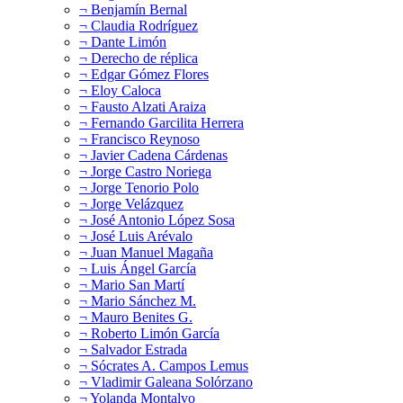
¬ Benjamín Bernal
¬ Claudia Rodríguez
¬ Dante Limón
¬ Derecho de réplica
¬ Edgar Gómez Flores
¬ Eloy Caloca
¬ Fausto Alzati Araiza
¬ Fernando Garcilita Herrera
¬ Francisco Reynoso
¬ Javier Cadena Cárdenas
¬ Jorge Castro Noriega
¬ Jorge Tenorio Polo
¬ Jorge Velázquez
¬ José Antonio López Sosa
¬ José Luis Arévalo
¬ Juan Manuel Magaña
¬ Luis Ángel García
¬ Mario San Martí
¬ Mario Sánchez M.
¬ Mauro Benites G.
¬ Roberto Limón García
¬ Salvador Estrada
¬ Sócrates A. Campos Lemus
¬ Vladimir Galeana Solórzano
¬ Yolanda Montalvo