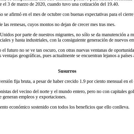
de el 3 de marzo de 2020, cuando tuvo una cotización del 19.40.
ño se afirmó en el mes de octubre con buenas expectativas para el cierre
 de las remesas, cuyos montos no dejan de crecer mes tras mes.
 Unidos por parte de nuestros migrantes, no sólo se da manutención a m
ciales y hasta industriales, con la consiguiente generación de nuevos e
o el futuro no se ve tan oscuro, con otras nuevas ventanas de oportuni
 ventajas geográficas, pues actualmente se encuentran lejanos a países 
Susurros
rsión fija bruta, a pesar de haber crecido 1.9 por ciento mensual en el
onistas del vecino del norte y el mundo entero, pero no con capitales go
que generan empleos y exportaciones.
nto económico sostenido con todos los beneficios que ello conlleva.