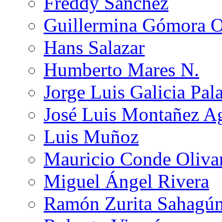
Freddy Sánchez
Guillermina Gómora 
Hans Salazar
Humberto Mares N.
Jorge Luis Galicia Pal
José Luis Montañez Ag
Luis Muñoz
Mauricio Conde Oliva
Miguel Ángel Rivera
Ramón Zurita Sahagú