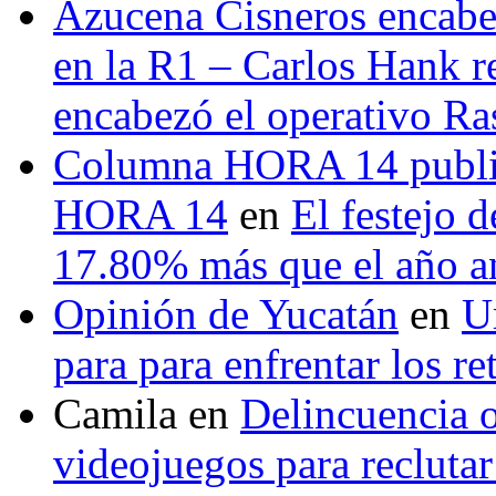
Azucena Cisneros encabez
en la R1 – Carlos Hank r
encabezó el operativo Ras
Columna HORA 14 public
HORA 14
en
El festejo 
17.80% más que el año 
Opinión de Yucatán
en
U
para para enfrentar los re
Camila
en
Delincuencia o
videojuegos para recluta