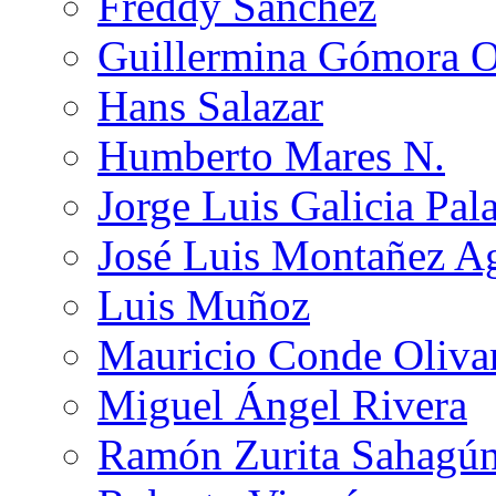
Freddy Sánchez
Guillermina Gómora 
Hans Salazar
Humberto Mares N.
Jorge Luis Galicia Pal
José Luis Montañez Ag
Luis Muñoz
Mauricio Conde Oliva
Miguel Ángel Rivera
Ramón Zurita Sahagú