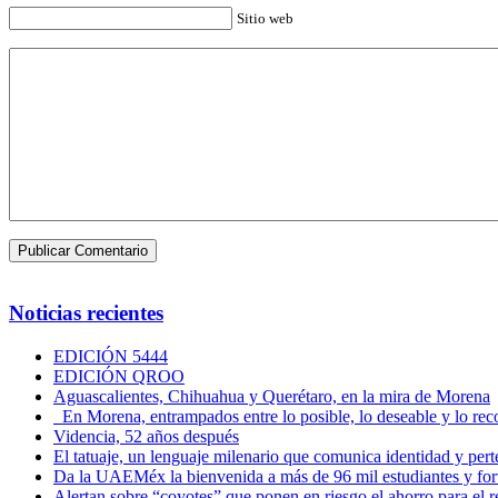
Sitio web
Noticias recientes
EDICIÓN 5444
EDICIÓN QROO
Aguascalientes, Chihuahua y Querétaro, en la mira de Morena
En Morena, entrampados entre lo posible, lo deseable y lo 
Videncia, 52 años después
El tatuaje, un lenguaje milenario que comunica identidad y per
Da la UAEMéx la bienvenida a más de 96 mil estudiantes y fo
Alertan sobre “coyotes” que ponen en riesgo el ahorro para el re