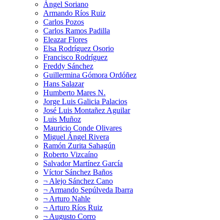
Ángel Soriano
Armando Ríos Ruiz
Carlos Pozos
Carlos Ramos Padilla
Eleazar Flores
Elsa Rodríguez Osorio
Francisco Rodríguez
Freddy Sánchez
Guillermina Gómora Ordóñez
Hans Salazar
Humberto Mares N.
Jorge Luis Galicia Palacios
José Luis Montañez Aguilar
Luis Muñoz
Mauricio Conde Olivares
Miguel Ángel Rivera
Ramón Zurita Sahagún
Roberto Vizcaíno
Salvador Martínez García
Víctor Sánchez Baños
¬ Alejo Sánchez Cano
¬ Armando Sepúlveda Ibarra
¬ Arturo Nahle
¬ Arturo Ríos Ruiz
¬ Augusto Corro