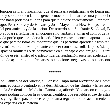
a función natural y mecánica, que al realizarla regularmente de forma inc
tos y sobre todo en la inteligencia emocional. La nariz es una parte del 
giene nasal podemos cuidarla para que funcione correctamente. Stérimar,
cólogos Peter Salovey de Harvard y John Mayer de la New Hampshire, la i
a del pensamiento y de la acción. De acuerdo con Stephanie Sandoval,
lo ayudará a regular las emociones sino también a tomar el control de la 
 vida por lo que aprender a hacerlo bien y conscientemente aporta a la 
 lo que para nosotros es importante que las personas aprendan a respira
vez más valorada, es importante conocer cómo desarrollarla pues ésta apo
 espacios familiares o de convivencia en el trabajo o con amigos. “Es im
 de estrés, ansiedad o miedo nuestra respiración suele ser acelerada, 
puede ayudarnos a enfrentar estas emociones negativas pues tener conci
******
n Cannábica del Sureste, el Consejo Empresarial Mexicano de Comercio
grama educativo centrado en la desmitificación de las plantas y la revis
de la Academia de Medicina Cannábica, afirmó: “Contar con el apoyo de
 pues podrán conocer la evidencia científica que respalda el uso de esta
s y logísticos para conocer el panorama regulatorio que actualmente ti
s expertos en la materia.