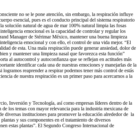
onsciente no se le pone atención, sin embargo, la respiración influye
cuerpo esencial, pues es el conducto principal del sistema respiratorio
 la solución natural de agua de mar 100% natural limpia las fosas
nteligencia emocional es la capacidad de controlar y regular los
 Brand Manager de Stérimar México, mantener una buena limpieza
inteligencia emocional y con ello, el control de una vida mejor. “El
calidad de esta. Una mala respiración puede generar ansiedad, dolor de
r bien y mantener una limpieza nasal que favorezca esta función”
rta al autocontrol y autoconfianza que se reflejan en actitudes más
portante identificar cada una de nuestras emociones y manejarlas de la
si logramos reaprender a respirar podemos tener más control de estás
encia de nuestra respiración es un primer paso para acercarnos a la
, Inversión y Tecnología, así como empresas líderes dentro de la
ión de los temas con mayor relevancia para la industria mexicana de
 diversas instituciones para promover la educación alrededor de la
s plantas y sus componentes en el tratamiento de diversos
enen estas plantas”. El Segundo Congreso Internacional de