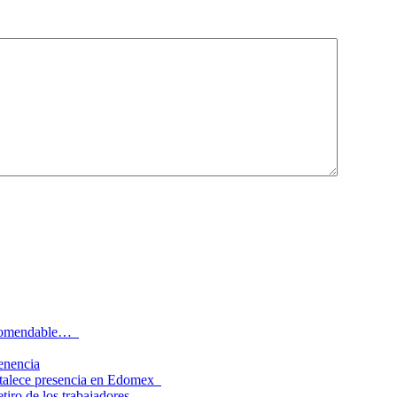
recomendable…
tenencia
rtalece presencia en Edomex
tiro de los trabajadores