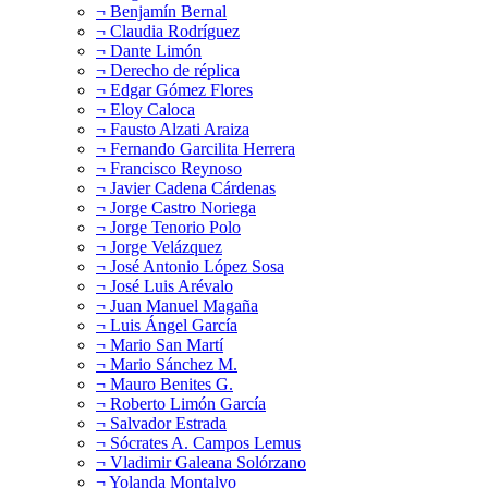
¬ Benjamín Bernal
¬ Claudia Rodríguez
¬ Dante Limón
¬ Derecho de réplica
¬ Edgar Gómez Flores
¬ Eloy Caloca
¬ Fausto Alzati Araiza
¬ Fernando Garcilita Herrera
¬ Francisco Reynoso
¬ Javier Cadena Cárdenas
¬ Jorge Castro Noriega
¬ Jorge Tenorio Polo
¬ Jorge Velázquez
¬ José Antonio López Sosa
¬ José Luis Arévalo
¬ Juan Manuel Magaña
¬ Luis Ángel García
¬ Mario San Martí
¬ Mario Sánchez M.
¬ Mauro Benites G.
¬ Roberto Limón García
¬ Salvador Estrada
¬ Sócrates A. Campos Lemus
¬ Vladimir Galeana Solórzano
¬ Yolanda Montalvo