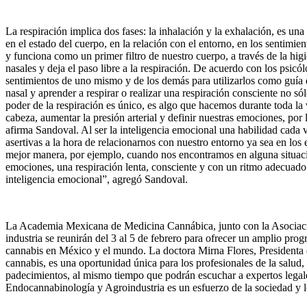
La respiración implica dos fases: la inhalación y la exhalación, es un
en el estado del cuerpo, en la relación con el entorno, en los sentimien
y funciona como un primer filtro de nuestro cuerpo, a través de la hi
nasales y deja el paso libre a la respiración. De acuerdo con los psi
sentimientos de uno mismo y de los demás para utilizarlos como guí
nasal y aprender a respirar o realizar una respiración consciente no só
poder de la respiración es único, es algo que hacemos durante toda la
cabeza, aumentar la presión arterial y definir nuestras emociones, por
afirma Sandoval. Al ser la inteligencia emocional una habilidad cada 
asertivas a la hora de relacionarnos con nuestro entorno ya sea en los
mejor manera, por ejemplo, cuando nos encontramos en alguna situación
emociones, una respiración lenta, consciente y con un ritmo adecuado 
inteligencia emocional”, agregó Sandoval.
La Academia Mexicana de Medicina Cannábica, junto con la Asociació
industria se reunirán del 3 al 5 de febrero para ofrecer un amplio pro
cannabis en México y el mundo. La doctora Mirna Flores, Presidenta 
cannabis, es una oportunidad única para los profesionales de la salud,
padecimientos, al mismo tiempo que podrán escuchar a expertos legale
Endocannabinología y Agroindustria es un esfuerzo de la sociedad y lo