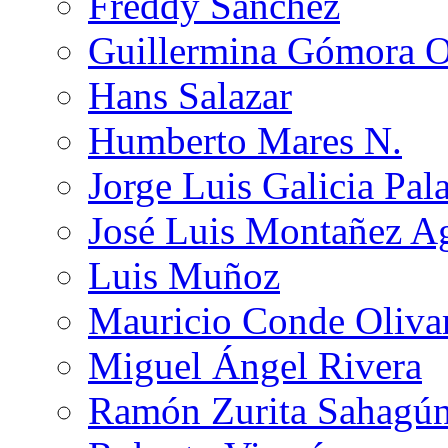
Freddy Sánchez
Guillermina Gómora 
Hans Salazar
Humberto Mares N.
Jorge Luis Galicia Pal
José Luis Montañez Ag
Luis Muñoz
Mauricio Conde Oliva
Miguel Ángel Rivera
Ramón Zurita Sahagú