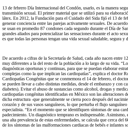
13 de febrero Día Internacional del Condón, usarlo, es la manera segur
transmisión sexual. El primer material que se utilizó para su elaboraci
látex. En 2012, la Fundación para el Cuidado del Sida fijó el 13 de f
generar conciencia entre las parejas activamente sexuales. De acuerd
se usan en promedio 87 condones cada segundo durante el Día de Sa
grandes aliados para potencializar las sensaciones durante el acto sex
es que todas las personas tengan una vida sexual saludable, segura y d
De acuerdo a cifras de la Secretaría de Salud, cada año nacen entre 
muy diferentes a la del resto de la población a lo largo de su vida. 
diagnósticas oportunas y continuas, para que se puedan elaborar estrat
complejas como la que implican las cardiopatías”, explica el doctor R
Cardiopatías Congénitas que se conmemora el 14 de febrero, el doctor
se pueden llevar a cabo distintas medidas, desde el embarazo y con ca
diabetes). Evitar el abuso de sustancias como alcohol, drogas y medic
cardiopatías congénitas identificadas en México son las alteraciones d
dicha estructura -que generalmente se cierra poco después del nacimient
corazón y de sus vasos sanguíneos, lo que perturba el flujo sanguíneo
especialista. “En el momento que se identifiquen síntomas de una cardi
padecimiento. Un diagnóstico temprano es indispensable. Asimismo, es
una alta prevalencia de estas enfermedades, se calcula que cerca del 
de los síntomas de las malformaciones cardiacas de bebés e infantes so