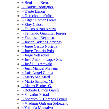
¬ Benjamín Bernal
¬ Claudia Rodríguez
¬ Dante Limón
¬ Derecho de réplica
¬ Edgar Gómez Flores
¬ Eloy Caloca
¬ Fausto Alzati Araiza
¬ Fernando Garcilita Herrera
¬ Francisco Reynoso
¬ Javier Cadena Cárdenas
¬ Jorge Castro Noriega
¬ Jorge Tenorio Polo
¬ Jorge Velázquez
¬ José Antonio López Sosa
¬ José Luis Arévalo
¬ Juan Manuel Magaña
¬ Luis Ángel García
¬ Mario San Martí
¬ Mario Sánchez M.
¬ Mauro Benites G.
¬ Roberto Limón García
¬ Salvador Estrada
¬ Sócrates A. Campos Lemus
¬ Vladimir Galeana Solórzano
¬ Yolanda Montalvo