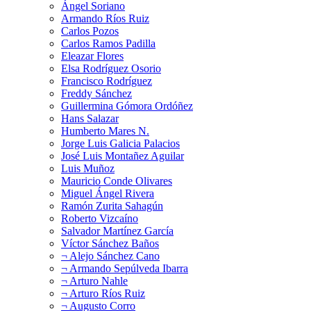
Ángel Soriano
Armando Ríos Ruiz
Carlos Pozos
Carlos Ramos Padilla
Eleazar Flores
Elsa Rodríguez Osorio
Francisco Rodríguez
Freddy Sánchez
Guillermina Gómora Ordóñez
Hans Salazar
Humberto Mares N.
Jorge Luis Galicia Palacios
José Luis Montañez Aguilar
Luis Muñoz
Mauricio Conde Olivares
Miguel Ángel Rivera
Ramón Zurita Sahagún
Roberto Vizcaíno
Salvador Martínez García
Víctor Sánchez Baños
¬ Alejo Sánchez Cano
¬ Armando Sepúlveda Ibarra
¬ Arturo Nahle
¬ Arturo Ríos Ruiz
¬ Augusto Corro