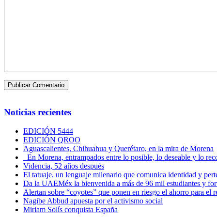
Noticias recientes
EDICIÓN 5444
EDICIÓN QROO
Aguascalientes, Chihuahua y Querétaro, en la mira de Morena
En Morena, entrampados entre lo posible, lo deseable y lo 
Videncia, 52 años después
El tatuaje, un lenguaje milenario que comunica identidad y per
Da la UAEMéx la bienvenida a más de 96 mil estudiantes y fo
Alertan sobre “coyotes” que ponen en riesgo el ahorro para el re
Nagibe Abbud apuesta por el activismo social
Miriam Solís conquista España