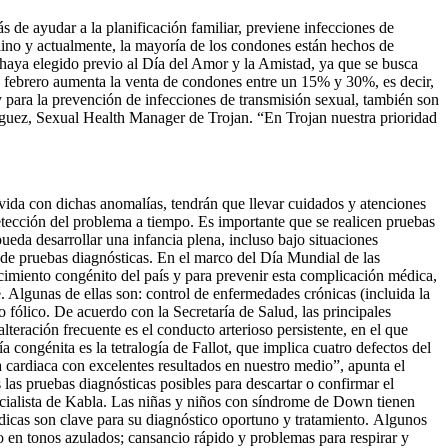
s de ayudar a la planificación familiar, previene infecciones de
e lino y actualmente, la mayoría de los condones están hechos de
 haya elegido previo al Día del Amor y la Amistad, ya que se busca
e febrero aumenta la venta de condones entre un 15% y 30%, es decir,
 para la prevención de infecciones de transmisión sexual, también son
dríguez, Sexual Health Manager de Trojan. “En Trojan nuestra prioridad
vida con dichas anomalías, tendrán que llevar cuidados y atenciones
etección del problema a tiempo. Es importante que se realicen pruebas
ueda desarrollar una infancia plena, incluso bajo situaciones
 de pruebas diagnósticas. En el marco del Día Mundial de las
cimiento congénito del país y para prevenir esta complicación médica,
. Algunas de ellas son: control de enfermedades crónicas (incluida la
fólico. De acuerdo con la Secretaría de Salud, las principales
teración frecuente es el conducto arterioso persistente, en el que
 congénita es la tetralogía de Fallot, que implica cuatro defectos del
 cardiaca con excelentes resultados en nuestro medio”, apunta el
 las pruebas diagnósticas posibles para descartar o confirmar el
ecialista de Kabla. Las niñas y niños con síndrome de Down tienen
ódicas son clave para su diagnóstico oportuno y tratamiento. Algunos
do en tonos azulados; cansancio rápido y problemas para respirar y