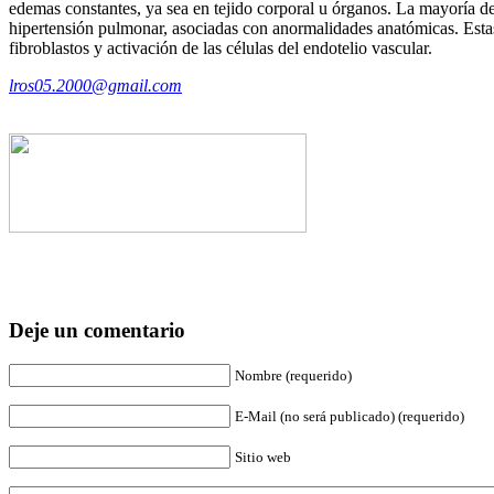
edemas constantes, ya sea en tejido corporal u órganos. La mayoría d
hipertensión pulmonar, asociadas con anormalidades anatómicas. Esta
fibroblastos y activación de las células del endotelio vascular.
lros05.2000@gmail.com
Deje un comentario
Nombre (requerido)
E-Mail (no será publicado) (requerido)
Sitio web