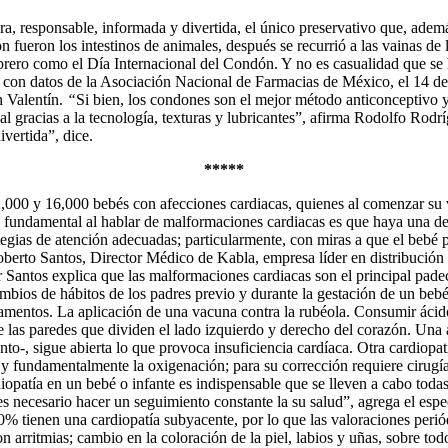
a, responsable, informada y divertida, el único preservativo que, ademá
ón fueron los intestinos de animales, después se recurrió a las vainas d
ebrero como el Día Internacional del Condón. Y no es casualidad que se
o con datos de la Asociación Nacional de Farmacias de México, el 14 d
n Valentín.
“
Si bien, los condones son el mejor método anticonceptivo y
ual gracias a la tecnología, texturas y lubricantes”, afirma Rodolfo Ro
ivertida”, dice.
*****
12,000 y 16,000 bebés con afecciones cardiacas, quienes al comenzar su 
“Lo fundamental al hablar de malformaciones cardiacas es que haya una d
egias de atención adecuadas; particularmente, con miras a que el bebé p
oberto Santos, Director Médico de Kabla, empresa líder en distribución
 Santos explica que las malformaciones cardiacas son el principal pade
mbios de hábitos de los padres previo y durante la gestación de un bebé
amentos. La aplicación de una vacuna contra la rubéola. Consumir ácido 
e las paredes que dividen el lado izquierdo y derecho del corazón. Una al
o-, sigue abierta lo que provoca insuficiencia cardíaca. Otra cardiopatía
 y fundamentalmente la oxigenación; para su corrección requiere cirugía
opatía en un bebé o infante es indispensable que se lleven a cabo todas
 necesario hacer un seguimiento constante la su salud”, agrega el esp
60% tienen una cardiopatía subyacente, por lo que las valoraciones peri
n arritmias; cambio en la coloración de la piel, labios y uñas, sobre to