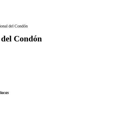
cional del Condón
l del Condón
diacas