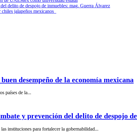
ción de UAEMéx como universidad estatal
el delito de despojo de inmuebles: mag. Guerra Álvarez
r chiles jalapeños mexicanos
n buen desempeño de la economía mexicana
s países de la...
mbate y prevención del delito de despojo d
s instituciones para fortalecer la gobernabilidad...