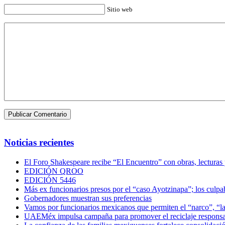
Sitio web
Noticias recientes
El Foro Shakespeare recibe “El Encuentro” con obras, lecturas
EDICIÓN QROO
EDICIÓN 5446
Más ex funcionarios presos por el “caso Ayotzinapa”; los culpab
Gobernadores muestran sus preferencias
Vamos por funcionarios mexicanos que permiten el “narco”, “
UAEMéx impulsa campaña para promover el reciclaje responsab