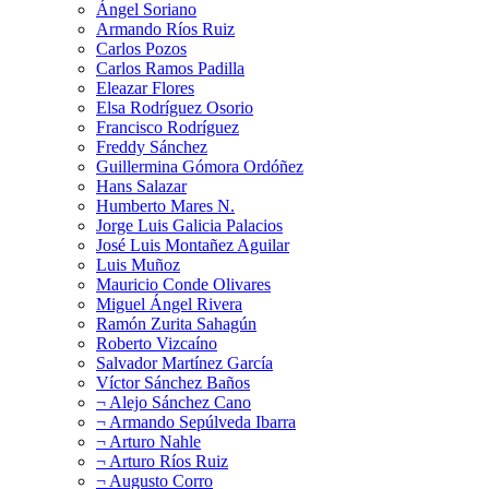
Ángel Soriano
Armando Ríos Ruiz
Carlos Pozos
Carlos Ramos Padilla
Eleazar Flores
Elsa Rodríguez Osorio
Francisco Rodríguez
Freddy Sánchez
Guillermina Gómora Ordóñez
Hans Salazar
Humberto Mares N.
Jorge Luis Galicia Palacios
José Luis Montañez Aguilar
Luis Muñoz
Mauricio Conde Olivares
Miguel Ángel Rivera
Ramón Zurita Sahagún
Roberto Vizcaíno
Salvador Martínez García
Víctor Sánchez Baños
¬ Alejo Sánchez Cano
¬ Armando Sepúlveda Ibarra
¬ Arturo Nahle
¬ Arturo Ríos Ruiz
¬ Augusto Corro