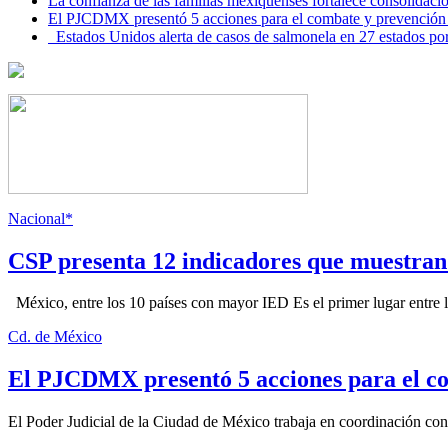
La confianza de las familias mexiquenses fortalece consolida
El PJCDMX presentó 5 acciones para el combate y prevención d
Estados Unidos alerta de casos de salmonela en 27 estados po
Nacional*
CSP presenta 12 indicadores que muestra
México, entre los 10 países con mayor IED Es el primer lugar entre lo
Cd. de México
El PJCDMX presentó 5 acciones para el co
El Poder Judicial de la Ciudad de México trabaja en coordinación con la