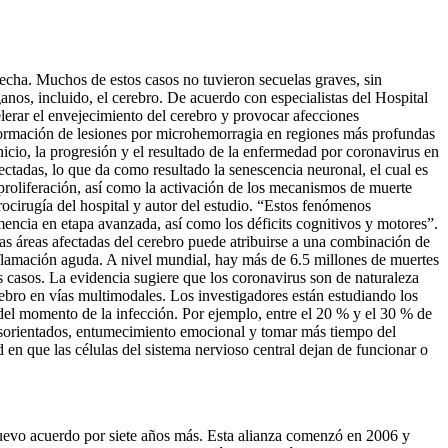
echa. Muchos de estos casos no tuvieron secuelas graves, sin
nos, incluido, el cerebro. De acuerdo con especialistas del Hospital
erar el envejecimiento del cerebro y provocar afecciones
 formación de lesiones por microhemorragia en regiones más profundas
icio, la progresión y el resultado de la enfermedad por coronavirus en
tadas, lo que da como resultado la senescencia neuronal, el cual es
proliferación, así como la activación de los mecanismos de muerte
rocirugía del hospital y autor del estudio. “Estos fenómenos
ncia en etapa avanzada, así como los déficits cognitivos y motores”.
las áreas afectadas del cerebro puede atribuirse a una combinación de
inflamación aguda. A nivel mundial, hay más de 6.5 millones de muertes
 casos. La evidencia sugiere que los coronavirus son de naturaleza
ebro en vías multimodales. Los investigadores están estudiando los
 del momento de la infección. Por ejemplo, entre el 20 % y el 30 % de
desorientados, entumecimiento emocional y tomar más tiempo del
en que las células del sistema nervioso central dejan de funcionar o
evo acuerdo por siete años más. Esta alianza comenzó en 2006 y