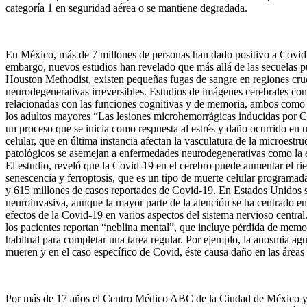
categoría 1 en seguridad aérea o se mantiene degradada.
En México, más de 7 millones de personas han dado positivo a Covid-1
embargo, nuevos estudios han revelado que más allá de las secuelas pu
Houston Methodist, existen pequeñas fugas de sangre en regiones cruc
neurodegenerativas irreversibles. Estudios de imágenes cerebrales co
relacionadas con las funciones cognitivas y de memoria, ambos como re
los adultos mayores “Las lesiones microhemorrágicas inducidas por Co
un proceso que se inicia como respuesta al estrés y daño ocurrido en 
celular, que en última instancia afectan la vasculatura de la microest
patológicos se asemejan a enfermedades neurodegenerativas como la e
El estudio, reveló que la Covid-19 en el cerebro puede aumentar el ri
senescencia y ferroptosis, que es un tipo de muerte celular programad
y 615 millones de casos reportados de Covid-19. En Estados Unidos se
neuroinvasiva, aunque la mayor parte de la atención se ha centrado e
efectos de la Covid-19 en varios aspectos del sistema nervioso centra
los pacientes reportan “neblina mental”, que incluye pérdida de memo
habitual para completar una tarea regular. Por ejemplo, la anosmia ag
mueren y en el caso específico de Covid, éste causa daño en las áreas d
Por más de 17 años el Centro Médico ABC de la Ciudad de México y 