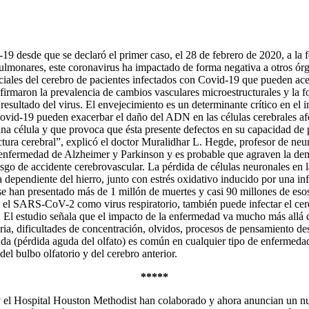
9 desde que se declaró el primer caso, el 28 de febrero de 2020, a la f
lmonares, este coronavirus ha impactado de forma negativa a otros órga
iales del cerebro de pacientes infectados con Covid-19 que pueden acel
nfirmaron la prevalencia de cambios vasculares microestructurales y la
sultado del virus. El envejecimiento es un determinante crítico en el in
vid-19 pueden exacerbar el daño del ADN en las células cerebrales afec
una célula y que provoca que ésta presente defectos en su capacidad de 
ructura cerebral”, explicó el doctor Muralidhar L. Hegde, profesor de neu
nfermedad de Alzheimer y Parkinson y es probable que agraven la deme
esgo de accidente cerebrovascular. La pérdida de células neuronales en 
a dependiente del hierro, junto con estrés oxidativo inducido por una 
 han presentado más de 1 millón de muertes y casi 90 millones de esos
n el SARS-CoV-2 como virus respiratorio, también puede infectar el cer
l. El estudio señala que el impacto de la enfermedad va mucho más allá
ria, dificultades de concentración, olvidos, procesos de pensamiento 
uda (pérdida aguda del olfato) es común en cualquier tipo de enfermedad 
el bulbo olfatorio y del cerebro anterior.
*****
el Hospital Houston Methodist han colaborado y ahora anuncian un nu