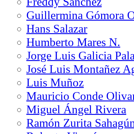
Freddy Sánchez
Guillermina Gómora 
Hans Salazar
Humberto Mares N.
Jorge Luis Galicia Pal
José Luis Montañez Ag
Luis Muñoz
Mauricio Conde Oliva
Miguel Ángel Rivera
Ramón Zurita Sahagú