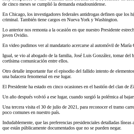
de cinco meses se cumplió la demanda estadounidense.
En Chicago, los investigadores federales antidrogas definen que los h
criminal. También tiene cargos en Nueva York y Washington.
Lo anterior nos remonta a la ocasión en que nuestro Presidente estre
joven Ovidio.
En video pudimos ver al mandatario acercarse al automóvil de María C
Igual, se vio al abogado de la familia, José Luis González, tomar del 
cortísima comunicación entre ellos.
Otro detalle importante fue el episodio del fallido intento de elemen
una balacera fenomenal en ese lugar.
El Presidente ha estado en cinco ocasiones en el bastión del clan de
E
Un año después volvió a ese lugar, cuando surgió la polémica al baja
Una tercera visita el 30 de julio de 2021, para reconocer el tramo ca
poco comunes en nuestro país.
Indudablemente, que las preferencias presidenciales detalladas líneas
que están públicamente documentados que no se pueden negar.