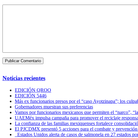
Noticias recientes
EDICIÓN QROO
EDICIÓN 5446
Más ex funcionarios presos por el “caso Ayotzinapa”; los culpab
Gobernadores muestran sus preferencias
Vamos por funcionarios mexicanos que permiten el “narco”, “
UAEMéx impulsa campaña para promover el reciclaje responsab
La confianza de las familias mexiquenses fortalece consolida
El PJCDMX presentó 5 acciones para el combate y prevención d
Estados Unidos alerta de casos de salmonela en 27 estados po