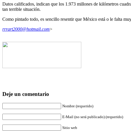
Datos calificados, indican que los 1.973 millones de kilómetros cuadr
tan terrible situación.
Como pintado todo, es sencillo resentir que México está o le falta mu
rrrart2000@hotmail.com
>
Deje un comentario
Nombre (requerido)
E-Mail (no será publicado) (requerido)
Sitio web