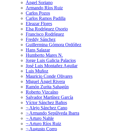
Ángel Soriano
Armando Ríos Ruiz
Carlos Pozos
Carlos Ramos Padilla
Eleazar Flores
Elsa Rodríguez Osorio
Francisco Rodríguez
Freddy Sánchez
Guillermina Gómora Ordóñez
Hans Salazar
Humberto Mares N.
Jorge Luis Galicia Palacios
José Luis Montañez Aguilar
Luis Muñoz
Mauricio Conde Olivares
Miguel Ángel Rivera
Ramón Zurita Sahagún
Roberto Vizcaíno
Salvador Martínez García
Víctor Sánchez Baños
¬ Alejo Sánchez Cano
¬ Armando Sepúlveda Ibarra
¬ Arturo Nahle
¬ Arturo Ríos Ruiz
¬ Augusto Corro