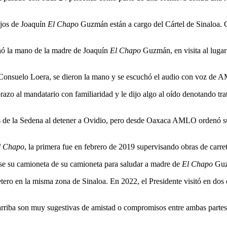
ijos de Joaquín
El Chapo
Guzmán están a cargo del Cártel de Sinaloa. Ov
chó la mano de la madre de Joaquín
El Chapo
Guzmán, en visita al lugar
onsuelo Loera, se dieron la mano y se escuchó el audio con voz de AML
brazo al mandatario con familiaridad y le dijo algo al oído denotando tr
tos de la Sedena al detener a Ovidio, pero desde Oaxaca AMLO ordenó su 
l Chapo
, la primera fue en febrero de 2019 supervisando obras de car
rse su camioneta de su camioneta para saludar a madre de
El Chapo
Guz
rretero en la misma zona de Sinaloa. En 2022, el Presidente visitó en d
 arriba son muy sugestivas de amistad o compromisos entre ambas partes,