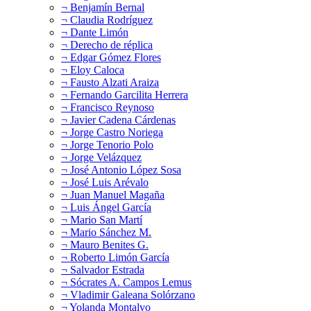
¬ Benjamín Bernal
¬ Claudia Rodríguez
¬ Dante Limón
¬ Derecho de réplica
¬ Edgar Gómez Flores
¬ Eloy Caloca
¬ Fausto Alzati Araiza
¬ Fernando Garcilita Herrera
¬ Francisco Reynoso
¬ Javier Cadena Cárdenas
¬ Jorge Castro Noriega
¬ Jorge Tenorio Polo
¬ Jorge Velázquez
¬ José Antonio López Sosa
¬ José Luis Arévalo
¬ Juan Manuel Magaña
¬ Luis Ángel García
¬ Mario San Martí
¬ Mario Sánchez M.
¬ Mauro Benites G.
¬ Roberto Limón García
¬ Salvador Estrada
¬ Sócrates A. Campos Lemus
¬ Vladimir Galeana Solórzano
¬ Yolanda Montalvo