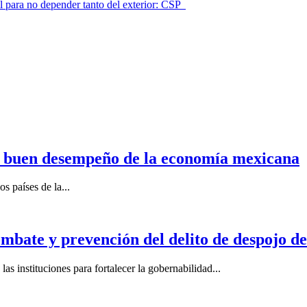
l para no depender tanto del exterior: CSP
n buen desempeño de la economía mexicana
s países de la...
mbate y prevención del delito de despojo d
s instituciones para fortalecer la gobernabilidad...