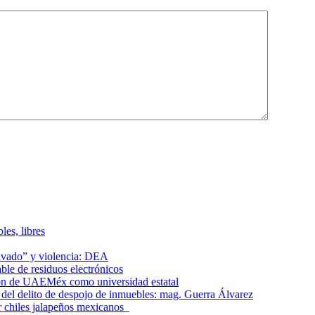
les, libres
lavado” y violencia: DEA
le de residuos electrónicos
ción de UAEMéx como universidad estatal
el delito de despojo de inmuebles: mag. Guerra Álvarez
r chiles jalapeños mexicanos