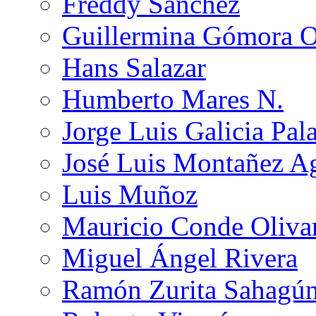
Freddy Sánchez
Guillermina Gómora 
Hans Salazar
Humberto Mares N.
Jorge Luis Galicia Pal
José Luis Montañez Ag
Luis Muñoz
Mauricio Conde Oliva
Miguel Ángel Rivera
Ramón Zurita Sahagú