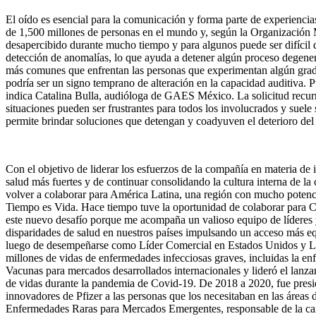
El oído es esencial para la comunicación y forma parte de experiencias
de 1,500 millones de personas en el mundo y, según la Organización 
desapercibido durante mucho tiempo y para algunos puede ser difícil de
detección de anomalías, lo que ayuda a detener algún proceso degenera
más comunes que enfrentan las personas que experimentan algún grado d
podría ser un signo temprano de alteración en la capacidad auditiva. Pu
indica Catalina Bulla, audióloga de GAES México. La solicitud recurren
situaciones pueden ser frustrantes para todos los involucrados y suel
permite brindar soluciones que detengan y coadyuven el deterioro del o
Con el objetivo de liderar los esfuerzos de la compañía en materia de
salud más fuertes y de continuar consolidando la cultura interna de 
volver a colaborar para América Latina, una región con mucho potencia
Tiempo es Vida. Hace tiempo tuve la oportunidad de colaborar para 
este nuevo desafío porque me acompaña un valioso equipo de líderes y
disparidades de salud en nuestros países impulsando un acceso más 
luego de desempeñarse como Líder Comercial en Estados Unidos y Líd
millones de vidas de enfermedades infecciosas graves, incluidas la e
Vacunas para mercados desarrollados internacionales y lideró el lan
de vidas durante la pandemia de Covid-19. De 2018 a 2020, fue presi
innovadores de Pfizer a las personas que los necesitaban en las áre
Enfermedades Raras para Mercados Emergentes, responsable de la cart