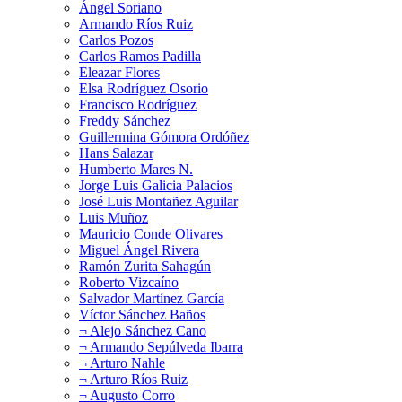
Ángel Soriano
Armando Ríos Ruiz
Carlos Pozos
Carlos Ramos Padilla
Eleazar Flores
Elsa Rodríguez Osorio
Francisco Rodríguez
Freddy Sánchez
Guillermina Gómora Ordóñez
Hans Salazar
Humberto Mares N.
Jorge Luis Galicia Palacios
José Luis Montañez Aguilar
Luis Muñoz
Mauricio Conde Olivares
Miguel Ángel Rivera
Ramón Zurita Sahagún
Roberto Vizcaíno
Salvador Martínez García
Víctor Sánchez Baños
¬ Alejo Sánchez Cano
¬ Armando Sepúlveda Ibarra
¬ Arturo Nahle
¬ Arturo Ríos Ruiz
¬ Augusto Corro