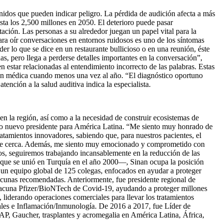
onidos que pueden indicar peligro. La pérdida de audición afecta a más
ta los 2,500 millones en 2050. El deterioro puede pasar
ación. Las personas a su alrededor juegan un papel vital para la
para oír conversaciones en entornos ruidosos es uno de los síntomas
r lo que se dice en un restaurante bullicioso o en una reunión, éste
as, pero llega a perderse detalles importantes en la conversación”,
 estar relacionadas al entendimiento incorrecto de las palabras. Estas
isión médica cuando menos una vez al año. “El diagnóstico oportuno
ención a la salud auditiva indica la especialista.
en la región, así como a la necesidad de construir ecosistemas de
como nuevo presidente para América Latina. “Me siento muy honrado de
atamientos innovadores, sabiendo que, para nuestros pacientes, el
o de cerca. Además, me siento muy emocionado y comprometido con
os, seguiremos trabajando incansablemente en la reducción de las
 que se unió en Turquía en el año 2000—, Sinan ocupa la posición
un equipo global de 125 colegas, enfocados en ayudar a proteger
acunas recomendadas. Anteriormente, fue presidente regional de
 vacuna Pfizer/BioNTech de Covid-19, ayudando a proteger millones
iderando operaciones comerciales para llevar los tratamientos
ales e Inflamación/Inmunología. De 2016 a 2017, fue Líder de
AP, Gaucher, trasplantes y acromegalia en América Latina, África,