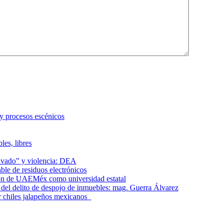
 y procesos escénicos
les, libres
lavado” y violencia: DEA
le de residuos electrónicos
ción de UAEMéx como universidad estatal
el delito de despojo de inmuebles: mag. Guerra Álvarez
r chiles jalapeños mexicanos