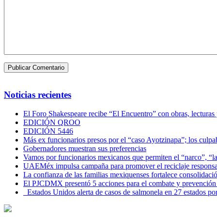
Noticias recientes
El Foro Shakespeare recibe “El Encuentro” con obras, lecturas
EDICIÓN QROO
EDICIÓN 5446
Más ex funcionarios presos por el “caso Ayotzinapa”; los culpab
Gobernadores muestran sus preferencias
Vamos por funcionarios mexicanos que permiten el “narco”, “
UAEMéx impulsa campaña para promover el reciclaje responsab
La confianza de las familias mexiquenses fortalece consolida
El PJCDMX presentó 5 acciones para el combate y prevención d
Estados Unidos alerta de casos de salmonela en 27 estados po