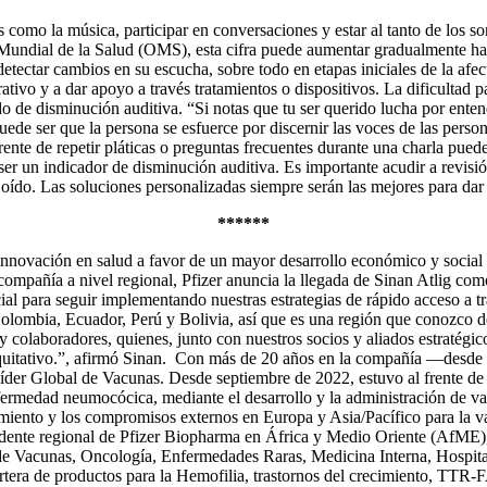
 como la música, participar en conversaciones y estar al tanto de los s
Mundial de la Salud (OMS), esta cifra puede aumentar gradualmente has
tectar cambios en su escucha, sobre todo en etapas iniciales de la afect
tivo y a dar apoyo a través tratamientos o dispositivos. La dificultad 
e disminución auditiva. “Si notas que tu ser querido lucha por entende
ede ser que la persona se esfuerce por discernir las voces de las person
te de repetir pláticas o preguntas frecuentes durante una charla pueden
e ser un indicador de disminución auditiva. Es importante acudir a rev
ído. Las soluciones personalizadas siempre serán las mejores para dar at
******
 innovación en salud a favor de un mayor desarrollo económico y social 
la compañía a nivel regional, Pfizer anuncia la llegada de Sinan Atlig 
l para seguir implementando nuestras estrategias de rápido acceso a tr
Colombia, Ecuador, Perú y Bolivia, así que es una región que conozc
 colaboradores, quienes, junto con nuestros socios y aliados estratégic
equitativo.”, afirmó Sinan. Con más de 20 años en la compañía —desde
er Global de Vacunas. Desde septiembre de 2022, estuvo al frente de 
nfermedad neumocócica, mediante el desarrollo y la administración de v
zamiento y los compromisos externos en Europa y Asia/Pacífico para la
dente regional de Pfizer Biopharma en África y Medio Oriente (AfME), l
as de Vacunas, Oncología, Enfermedades Raras, Medicina Interna, Hospit
era de productos para la Hemofilia, trastornos del crecimiento, TTR-F