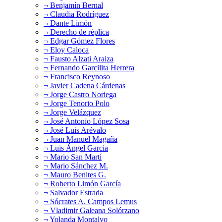
¬ Benjamín Bernal
¬ Claudia Rodríguez
¬ Dante Limón
¬ Derecho de réplica
¬ Edgar Gómez Flores
¬ Eloy Caloca
¬ Fausto Alzati Araiza
¬ Fernando Garcilita Herrera
¬ Francisco Reynoso
¬ Javier Cadena Cárdenas
¬ Jorge Castro Noriega
¬ Jorge Tenorio Polo
¬ Jorge Velázquez
¬ José Antonio López Sosa
¬ José Luis Arévalo
¬ Juan Manuel Magaña
¬ Luis Ángel García
¬ Mario San Martí
¬ Mario Sánchez M.
¬ Mauro Benites G.
¬ Roberto Limón García
¬ Salvador Estrada
¬ Sócrates A. Campos Lemus
¬ Vladimir Galeana Solórzano
¬ Yolanda Montalvo