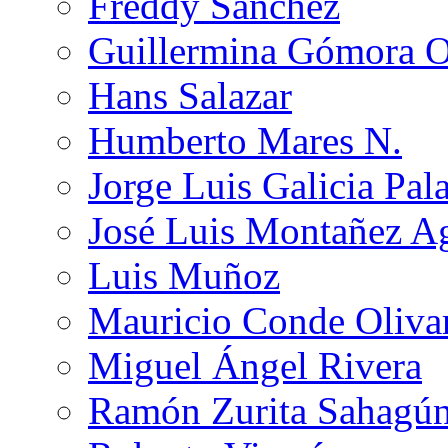
Freddy Sánchez
Guillermina Gómora 
Hans Salazar
Humberto Mares N.
Jorge Luis Galicia Pal
José Luis Montañez Ag
Luis Muñoz
Mauricio Conde Oliva
Miguel Ángel Rivera
Ramón Zurita Sahagú