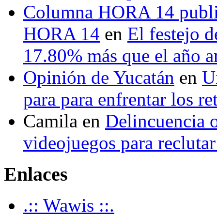
Columna HORA 14 public
HORA 14
en
El festejo 
17.80% más que el año 
Opinión de Yucatán
en
U
para para enfrentar los re
Camila
en
Delincuencia o
videojuegos para recluta
Enlaces
.:: Wawis ::.