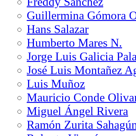
Freddy Sánchez
Guillermina Gómora 
Hans Salazar
Humberto Mares N.
Jorge Luis Galicia Pal
José Luis Montañez Ag
Luis Muñoz
Mauricio Conde Oliva
Miguel Ángel Rivera
Ramón Zurita Sahagú