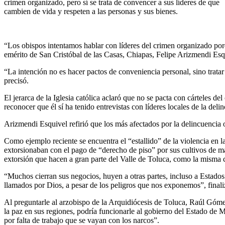
crimen organizado, pero sí se trata de convencer a sus líderes de que
cambien de vida y respeten a las personas y sus bienes.
“Los obispos intentamos hablar con líderes del crimen organizado por
emérito de San Cristóbal de las Casas, Chiapas, Felipe Arizmendi Esq
“La intención no es hacer pactos de conveniencia personal, sino tratar
precisó.
El jerarca de la Iglesia católica aclaró que no se pacta con cárteles d
reconocer que él sí ha tenido entrevistas con líderes locales de la d
Arizmendi Esquivel refirió que los más afectados por la delincuencia
Como ejemplo reciente se encuentra el “estallido” de la violencia en l
extorsionaban con el pago de “derecho de piso” por sus cultivos de m
extorsión que hacen a gran parte del Valle de Toluca, como la misma
“Muchos cierran sus negocios, huyen a otras partes, incluso a Estad
llamados por Dios, a pesar de los peligros que nos exponemos”, finali
Al preguntarle al arzobispo de la Arquidiócesis de Toluca, Raúl Góme
la paz en sus regiones, podría funcionarle al gobierno del Estado de Mé
por falta de trabajo que se vayan con los narcos”.