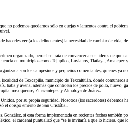
que no podemos quedarnos sólo en quejas y lamentos contra el gobierno,
uivel.
 de hacerles ver (a los delincuentes) la necesidad de cambiar de vida, d
el crimen organizado, pero sí se trata de convencer a sus líderes de que 
elincuencia en municipios como Tejupilco, Luvianos, Tlatlaya, Amatepec 
 organizada son los campesinos y pequeños comerciantes, quienes ya no 
a localidad de Texcapilla, municipio de Texcaltitlán, donde comuneros s
aíz, haba y avena, además que controlan los precios de pollo, huevo, ga
 capital mexiquense, Zinacantepec y Almoloya de Juárez.
os Unidos, por su propia seguridad. Nosotros (los sacerdotes) debemos
zó el obispo emérito de San Cristóbal.
z González, si esta forma implementada en recientes fechas también por
xico, el cardenal puntualizó que “se le invitaría a que lo hiciera, que l