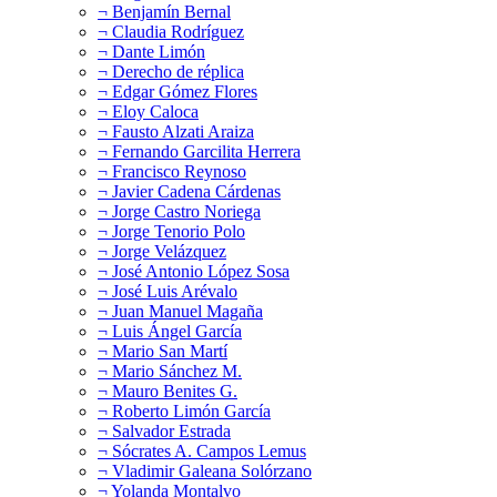
¬ Benjamín Bernal
¬ Claudia Rodríguez
¬ Dante Limón
¬ Derecho de réplica
¬ Edgar Gómez Flores
¬ Eloy Caloca
¬ Fausto Alzati Araiza
¬ Fernando Garcilita Herrera
¬ Francisco Reynoso
¬ Javier Cadena Cárdenas
¬ Jorge Castro Noriega
¬ Jorge Tenorio Polo
¬ Jorge Velázquez
¬ José Antonio López Sosa
¬ José Luis Arévalo
¬ Juan Manuel Magaña
¬ Luis Ángel García
¬ Mario San Martí
¬ Mario Sánchez M.
¬ Mauro Benites G.
¬ Roberto Limón García
¬ Salvador Estrada
¬ Sócrates A. Campos Lemus
¬ Vladimir Galeana Solórzano
¬ Yolanda Montalvo