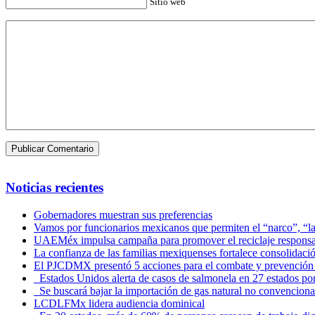
Sitio web
Noticias recientes
Gobernadores muestran sus preferencias
Vamos por funcionarios mexicanos que permiten el “narco”, “
UAEMéx impulsa campaña para promover el reciclaje responsab
La confianza de las familias mexiquenses fortalece consolida
El PJCDMX presentó 5 acciones para el combate y prevención d
Estados Unidos alerta de casos de salmonela en 27 estados po
Se buscará bajar la importación de gas natural no convenciona
LCDLFMx lidera audiencia dominical