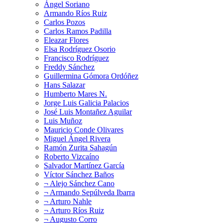
Ángel Soriano
Armando Ríos Ruiz
Carlos Pozos
Carlos Ramos Padilla
Eleazar Flores
Elsa Rodríguez Osorio
Francisco Rodríguez
Freddy Sánchez
Guillermina Gómora Ordóñez
Hans Salazar
Humberto Mares N.
Jorge Luis Galicia Palacios
José Luis Montañez Aguilar
Luis Muñoz
Mauricio Conde Olivares
Miguel Ángel Rivera
Ramón Zurita Sahagún
Roberto Vizcaíno
Salvador Martínez García
Víctor Sánchez Baños
¬ Alejo Sánchez Cano
¬ Armando Sepúlveda Ibarra
¬ Arturo Nahle
¬ Arturo Ríos Ruiz
¬ Augusto Corro