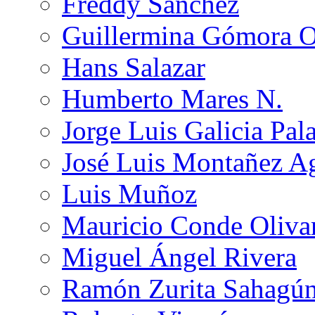
Freddy Sánchez
Guillermina Gómora 
Hans Salazar
Humberto Mares N.
Jorge Luis Galicia Pal
José Luis Montañez Ag
Luis Muñoz
Mauricio Conde Oliva
Miguel Ángel Rivera
Ramón Zurita Sahagú