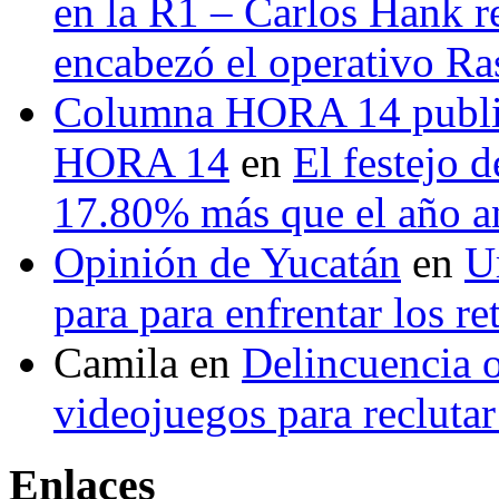
en la R1 – Carlos Hank r
encabezó el operativo Ras
Columna HORA 14 public
HORA 14
en
El festejo 
17.80% más que el año 
Opinión de Yucatán
en
U
para para enfrentar los re
Camila
en
Delincuencia o
videojuegos para recluta
Enlaces