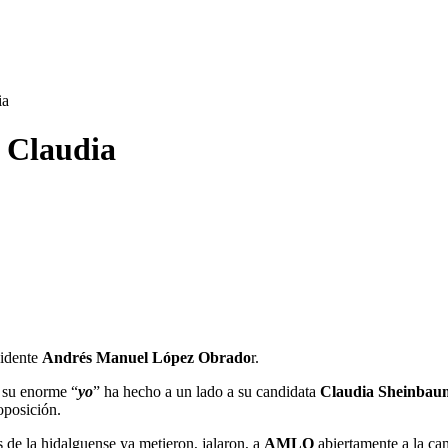
ia
 Claudia
sidente
Andrés Manuel López Obrado
r.
, su enorme “
yo
” ha hecho a un lado a su candidata
Claudia Sheinbau
 oposición.
s de la hidalguense ya metieron, jalaron, a
AMLO
abiertamente a la ca