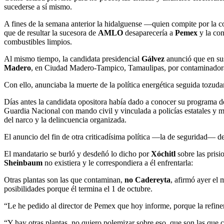
sucederse a sí mismo.
A fines de la semana anterior la hidalguense —quien compite por la c
que de resultar la sucesora de
AMLO
desaparecería a
Pemex
y la con
combustibles limpios.
Al mismo tiempo, la candidata presidencial
Gálvez
anunció que en sus
Madero
, en Ciudad Madero-Tampico, Tamaulipas, por contaminadoras
Con ello, anunciaba la muerte de la política energética seguida tozu
Días antes la candidata opositora había dado a conocer su programa d
Guardia Nacional con mando civil y vinculada a policías estatales y m
del narco y la delincuencia organizada.
El anuncio del fin de otra criticadísima política —la de seguridad— d
El mandatario se burló y desdeñó lo dicho por
Xóchitl
sobre las prisi
Sheinbaum
no existiera y le correspondiera a él enfrentarla:
Otras plantas son las que contaminan,
no Cadereyta
, afirmó ayer el
posibilidades porque él termina el 1 de octubre.
“Le he pedido al director de Pemex que hoy informe, porque la refiner
“Y hay otras plantas, no quiero polemizar sobre eso, que son las que