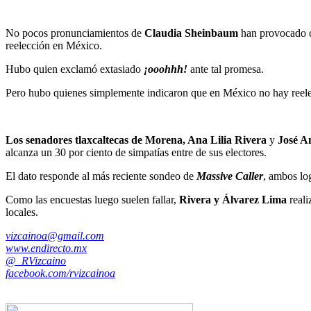
No pocos pronunciamientos de
Claudia Sheinbaum
han provocado ce
reelección en México.
Hubo quien exclamó extasiado
¡ooohhh!
ante tal promesa.
Pero hubo quienes simplemente indicaron que en México no hay reelec
Los senadores tlaxcaltecas de Morena, Ana Lilia Rivera
y
José A
alcanza un 30 por ciento de simpatías entre de sus electores.
El dato responde al más reciente sondeo de
Massive Caller
, ambos lo
Como las encuestas luego suelen fallar,
Rivera y Álvarez Lima
reali
locales.
vizcainoa@gmail.com
www.endirecto.mx
@_RVizcaino
facebook.com/rvizcainoa