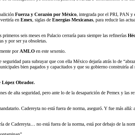
oalición
Fuerza y Corazón por México
, integrada por el PRI, PAN y
vertiría en
Emex
, siglas de
Energías Mexicanas
, para reducir las ac
 primeros seis meses en Palacio cerraría para siempre las refinerías
Héc
 y por ser ya obsoletas.
damente por
AMLO
en este sexenio.
e seguridad para subrayar que con ella México dejaría atrás lo de “abra
unicipales bien pagados y capacitados y que su gobierno construiría al
e
López Obrador.
ones de alta seguridad, pero ante lo de la desaparición de Pemex y las re
 mandatario. Cadereyta no está fuera de norma, aseguró. Y fue más allá:
ía de Cadereyta… no está fuera de la norma, está por debajo de la norm
 contaminan”.