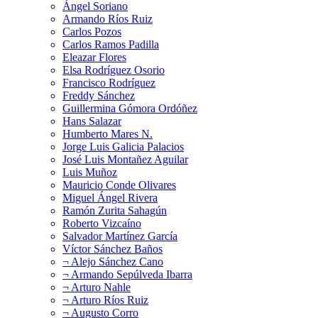
Ángel Soriano
Armando Ríos Ruiz
Carlos Pozos
Carlos Ramos Padilla
Eleazar Flores
Elsa Rodríguez Osorio
Francisco Rodríguez
Freddy Sánchez
Guillermina Gómora Ordóñez
Hans Salazar
Humberto Mares N.
Jorge Luis Galicia Palacios
José Luis Montañez Aguilar
Luis Muñoz
Mauricio Conde Olivares
Miguel Ángel Rivera
Ramón Zurita Sahagún
Roberto Vizcaíno
Salvador Martínez García
Víctor Sánchez Baños
¬ Alejo Sánchez Cano
¬ Armando Sepúlveda Ibarra
¬ Arturo Nahle
¬ Arturo Ríos Ruiz
¬ Augusto Corro