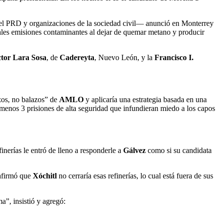
 el PRD y organizaciones de la sociedad civil— anunció en Monterrey
tuales emisiones contaminantes al dejar de quemar metano y producir
tor Lara Sosa
, de
Cadereyta
, Nuevo León, y la
Francisco I.
zos, no balazos” de
AMLO
y aplicaría una estrategia basada en una
 menos 3 prisiones de alta seguridad que infundieran miedo a los capos
finerías le entró de lleno a responderle a
Gálvez
como si su candidata
 afirmó que
Xóchitl
no cerraría esas refinerías, lo cual está fuera de sus
a”, insistió y agregó: