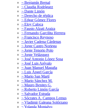
¬ Benjamín Bernal
¬ Claudia Rodríguez
¬ Dante Limón
¬ Derecho de réplica
¬ Edgar Gómez Flores
¬ Eloy Caloca
¬ Fausto Alzati Araiza
¬ Fernando Garcilita Herrera
¬ Francisco Reynoso
¬ Javier Cadena Cárdenas
¬ Jorge Castro Noriega
¬ Jorge Tenorio Polo
¬ Jorge Velázquez
¬ José Antonio López Sosa
¬ José Luis Arévalo
¬ Juan Manuel Magaña
¬ Luis Ángel García
¬ Mario San Martí
¬ Mario Sánchez M.
¬ Mauro Benites G.
¬ Roberto Limón García
¬ Salvador Estrada
¬ Sócrates A. Campos Lemus
¬ Vladimir Galeana Solórzano
¬ Yolanda Montalvo