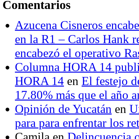
Comentarios
Azucena Cisneros encabez
en la R1 – Carlos Hank r
encabezó el operativo Ras
Columna HORA 14 public
HORA 14
en
El festejo 
17.80% más que el año 
Opinión de Yucatán
en
U
para para enfrentar los re
Camila
en
Delincuencia o