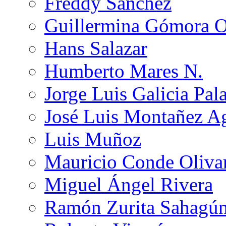
Freddy Sánchez
Guillermina Gómora 
Hans Salazar
Humberto Mares N.
Jorge Luis Galicia Pal
José Luis Montañez Ag
Luis Muñoz
Mauricio Conde Oliva
Miguel Ángel Rivera
Ramón Zurita Sahagú