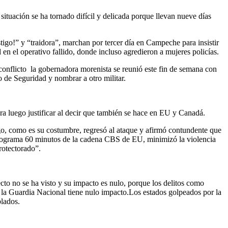
situación se ha tornado difícil y delicada porque llevan nueve días
stigo!” y “traidora”, marchan por tercer día en Campeche para insistir
n el operativo fallido, donde incluso agredieron a mujeres policías.
conflicto la gobernadora morenista se reunió este fin de semana con
o de Seguridad y nombrar a otro militar.
a luego justificar al decir que también se hace en EU y Canadá.
ego, como es su costumbre, regresó al ataque y afirmó contundente que
l programa 60 minutos de la cadena CBS de EU, minimizó la violencia
rotectorado”.
ecto no se ha visto y su impacto es nulo, porque los delitos como
e la Guardia Nacional tiene nulo impacto.Los estados golpeados por la
lados.