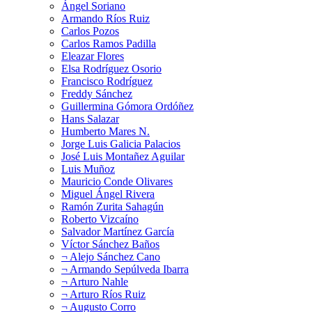
Ángel Soriano
Armando Ríos Ruiz
Carlos Pozos
Carlos Ramos Padilla
Eleazar Flores
Elsa Rodríguez Osorio
Francisco Rodríguez
Freddy Sánchez
Guillermina Gómora Ordóñez
Hans Salazar
Humberto Mares N.
Jorge Luis Galicia Palacios
José Luis Montañez Aguilar
Luis Muñoz
Mauricio Conde Olivares
Miguel Ángel Rivera
Ramón Zurita Sahagún
Roberto Vizcaíno
Salvador Martínez García
Víctor Sánchez Baños
¬ Alejo Sánchez Cano
¬ Armando Sepúlveda Ibarra
¬ Arturo Nahle
¬ Arturo Ríos Ruiz
¬ Augusto Corro