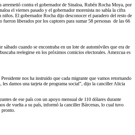
ta arremetió contra el gobernador de Sinaloa, Rubén Rocha Moya, por
loa el viernes pasado y el gobernador morenista no sabía la cifra
on niños. El gobernador Rocha dijo desconocer el paradero del resto de
go fueron liberados por los captores para sumar 58 personas de las 66
te sábado cuando se encontraba en un lote de automóviles que era de
buscaba reelegirse en los próximos comicios electorales. Amezcua es
l Presidente nos ha instruido que cada migrante que vamos retornando
s damos una tarjeta de programa social”, dijo la canciller Alicia
grantes de ese país con un apoyo mensual de 110 dólares durante
de vuelta a su país, informó la canciller Bárcenas, lo cual tuvo
a pronto.