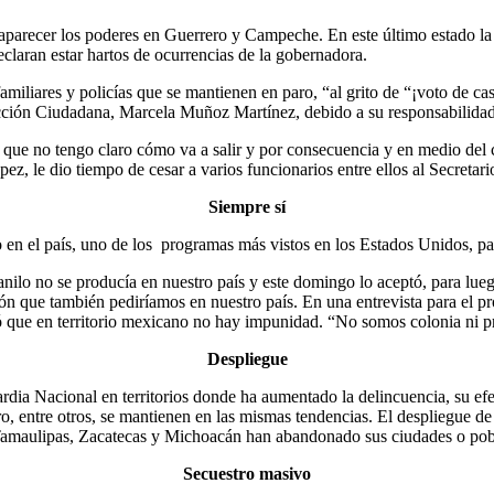
saparecer los poderes en Guerrero y Campeche. En este último estado la 
eclaran estar hartos de ocurrencias de la gobernadora.
amiliares y policías que se mantienen en paro, “al grito de “¡voto de ca
cción Ciudadana, Marcela Muñoz Martínez, debido a su responsabilidad e
 que no tengo claro cómo va a salir y por consecuencia y en medio del 
z, le dio tiempo de cesar a varios funcionarios entre ellos al Secretari
Siempre sí
en el país, uno de los programas más vistos en los Estados Unidos, par
anilo no se producía en nuestro país y este domingo lo aceptó, para lu
stión que también pediríamos en nuestro país. En una entrevista para e
aló que en territorio mexicano no hay impunidad. “No somos colonia ni p
Despliegue
ardia Nacional en territorios donde ha aumentado la delincuencia, su ef
o, entre otros, se mantienen en las mismas tendencias. El despliegue d
 Tamaulipas, Zacatecas y Michoacán han abandonado sus ciudades o pob
Secuestro masivo