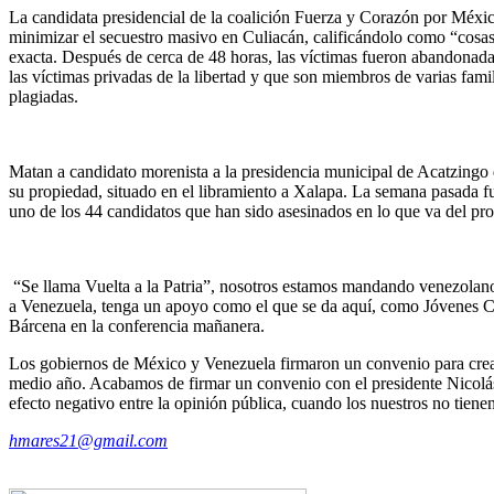
La candidata presidencial de la coalición Fuerza y Corazón por Méxi
minimizar el secuestro masivo en Culiacán, calificándolo como “cosas
exacta. Después de cerca de 48 horas, las víctimas fueron abandonadas
las víctimas privadas de la libertad y que son miembros de varias fam
plagiadas.
Matan a candidato morenista a la presidencia municipal de Acatzingo 
su propiedad, situado en el libramiento a Xalapa. La semana pasada 
uno de los 44 candidatos que han sido asesinados en lo que va del pro
“Se llama Vuelta a la Patria”, nosotros estamos mandando venezolano
a Venezuela, tenga un apoyo como el que se da aquí, como Jóvenes Con
Bárcena en la conferencia mañanera.
Los gobiernos de México y Venezuela firmaron un convenio para crear 
medio año. Acabamos de firmar un convenio con el presidente Nicolás 
efecto negativo entre la opinión pública, cuando los nuestros no tienen
hmares21@gmail.com