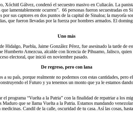
co, Xóchitl Gálvez, condenó el secuestro masivo en Culiacán. La panis
 que lamentablemente ocurren”. 66 personas fueron secuestradas en Sina
 por sus captores en dos puntos de la capital de Sinaloa; la mayoría s
ilias, que fueron llevadas por la fuerza por hombres armados. El domin
Uno más
de Hidalgo, Puebla, Jaime González Pérez, fue asesinado la tarde de es
fue Humberto Amezcua, alcalde con licencia de Pihuamo, Jalisco, quien 
ceso electoral, que inició en noviembre pasado.
De regreso, pero con lana
s a su país, porque realmente no podemos con estas cantidades, pero e
struyendo el Futuro y ya tenemos un monto que ya le estamos dando, le
el programa “Vuelta a la Patria” con la finalidad de repatriar a los mi
Maduro que se llama Vuelta a la Patria. Estamos mandando venezolanos 
 medicinas. Candil de la calle, oscuridad de tu casa. Así las cosas, hast