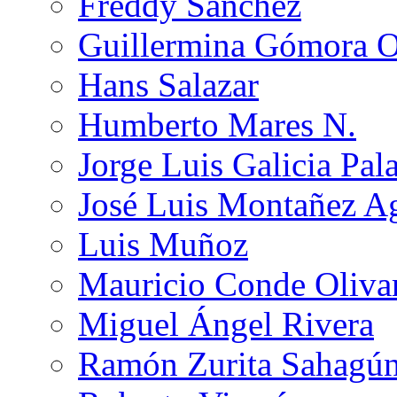
Freddy Sánchez
Guillermina Gómora 
Hans Salazar
Humberto Mares N.
Jorge Luis Galicia Pal
José Luis Montañez Ag
Luis Muñoz
Mauricio Conde Oliva
Miguel Ángel Rivera
Ramón Zurita Sahagú