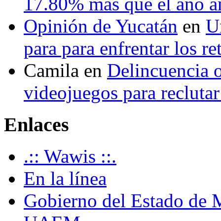
17.80% más que el año 
Opinión de Yucatán
en
U
para para enfrentar los re
Camila
en
Delincuencia o
videojuegos para recluta
Enlaces
.:: Wawis ::.
En la línea
Gobierno del Estado de 