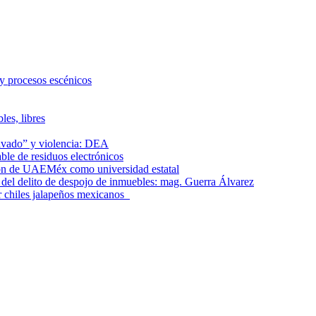
 y procesos escénicos
les, libres
lavado” y violencia: DEA
le de residuos electrónicos
ción de UAEMéx como universidad estatal
el delito de despojo de inmuebles: mag. Guerra Álvarez
r chiles jalapeños mexicanos