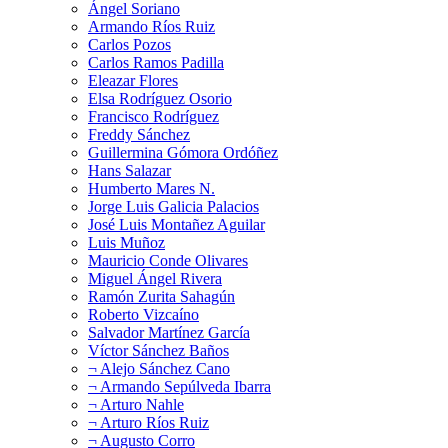
Ángel Soriano
Armando Ríos Ruiz
Carlos Pozos
Carlos Ramos Padilla
Eleazar Flores
Elsa Rodríguez Osorio
Francisco Rodríguez
Freddy Sánchez
Guillermina Gómora Ordóñez
Hans Salazar
Humberto Mares N.
Jorge Luis Galicia Palacios
José Luis Montañez Aguilar
Luis Muñoz
Mauricio Conde Olivares
Miguel Ángel Rivera
Ramón Zurita Sahagún
Roberto Vizcaíno
Salvador Martínez García
Víctor Sánchez Baños
¬ Alejo Sánchez Cano
¬ Armando Sepúlveda Ibarra
¬ Arturo Nahle
¬ Arturo Ríos Ruiz
¬ Augusto Corro