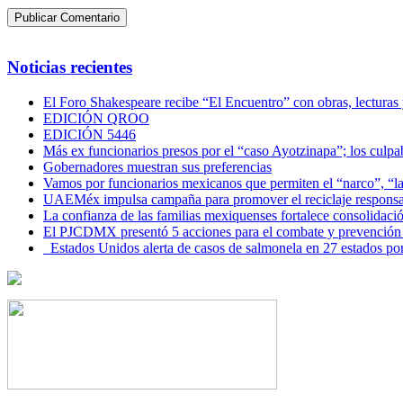
Noticias recientes
El Foro Shakespeare recibe “El Encuentro” con obras, lecturas
EDICIÓN QROO
EDICIÓN 5446
Más ex funcionarios presos por el “caso Ayotzinapa”; los culpab
Gobernadores muestran sus preferencias
Vamos por funcionarios mexicanos que permiten el “narco”, “
UAEMéx impulsa campaña para promover el reciclaje responsab
La confianza de las familias mexiquenses fortalece consolida
El PJCDMX presentó 5 acciones para el combate y prevención d
Estados Unidos alerta de casos de salmonela en 27 estados po