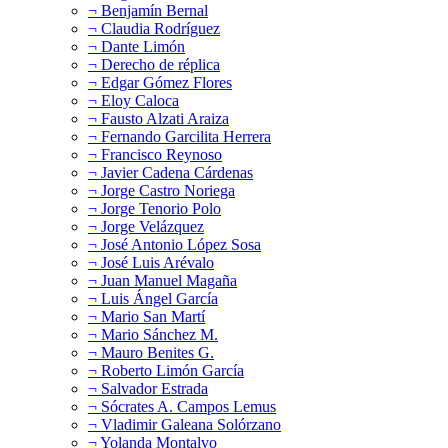
¬ Benjamín Bernal
¬ Claudia Rodríguez
¬ Dante Limón
¬ Derecho de réplica
¬ Edgar Gómez Flores
¬ Eloy Caloca
¬ Fausto Alzati Araiza
¬ Fernando Garcilita Herrera
¬ Francisco Reynoso
¬ Javier Cadena Cárdenas
¬ Jorge Castro Noriega
¬ Jorge Tenorio Polo
¬ Jorge Velázquez
¬ José Antonio López Sosa
¬ José Luis Arévalo
¬ Juan Manuel Magaña
¬ Luis Ángel García
¬ Mario San Martí
¬ Mario Sánchez M.
¬ Mauro Benites G.
¬ Roberto Limón García
¬ Salvador Estrada
¬ Sócrates A. Campos Lemus
¬ Vladimir Galeana Solórzano
¬ Yolanda Montalvo