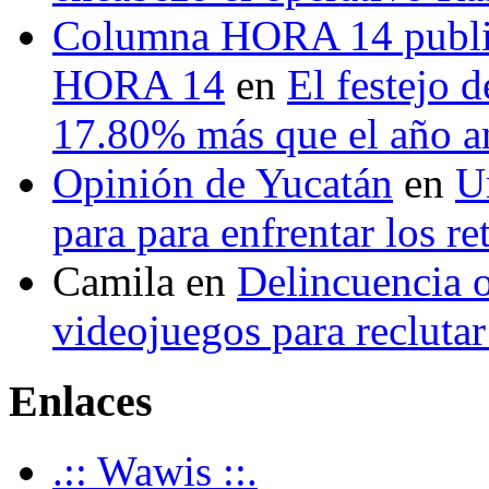
Columna HORA 14 public
HORA 14
en
El festejo 
17.80% más que el año 
Opinión de Yucatán
en
U
para para enfrentar los re
Camila
en
Delincuencia o
videojuegos para recluta
Enlaces
.:: Wawis ::.