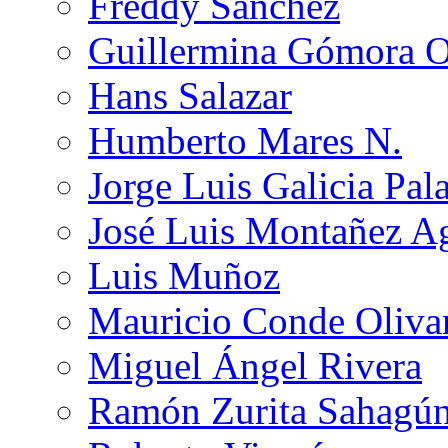
Freddy Sánchez
Guillermina Gómora 
Hans Salazar
Humberto Mares N.
Jorge Luis Galicia Pal
José Luis Montañez Ag
Luis Muñoz
Mauricio Conde Oliva
Miguel Ángel Rivera
Ramón Zurita Sahagú