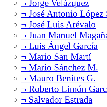
¬ Jorge Velázquez
¬ José Antonio López
¬ José Luis Arévalo
¬ Juan Manuel Magañ
¬ Luis Ángel García
¬ Mario San Martí
¬ Mario Sánchez M.
¬ Mauro Benites G.
¬ Roberto Limón Garc
¬ Salvador Estrada