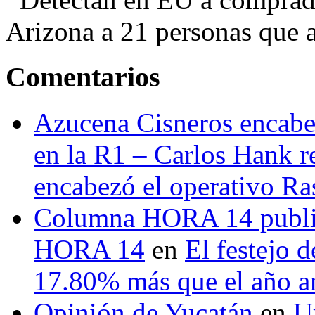
Arizona a 21 personas que a
Comentarios
Azucena Cisneros encabez
en la R1 – Carlos Hank r
encabezó el operativo Ras
Columna HORA 14 public
HORA 14
en
El festejo 
17.80% más que el año 
Opinión de Yucatán
en
U