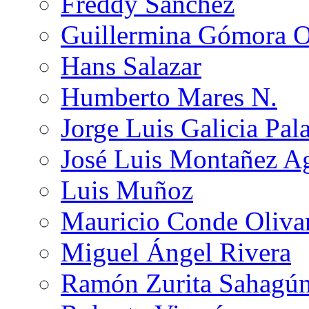
Freddy Sánchez
Guillermina Gómora 
Hans Salazar
Humberto Mares N.
Jorge Luis Galicia Pal
José Luis Montañez Ag
Luis Muñoz
Mauricio Conde Oliva
Miguel Ángel Rivera
Ramón Zurita Sahagú