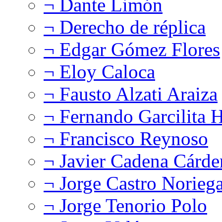
¬ Dante Limón
¬ Derecho de réplica
¬ Edgar Gómez Flores
¬ Eloy Caloca
¬ Fausto Alzati Araiza
¬ Fernando Garcilita H
¬ Francisco Reynoso
¬ Javier Cadena Cárde
¬ Jorge Castro Norieg
¬ Jorge Tenorio Polo