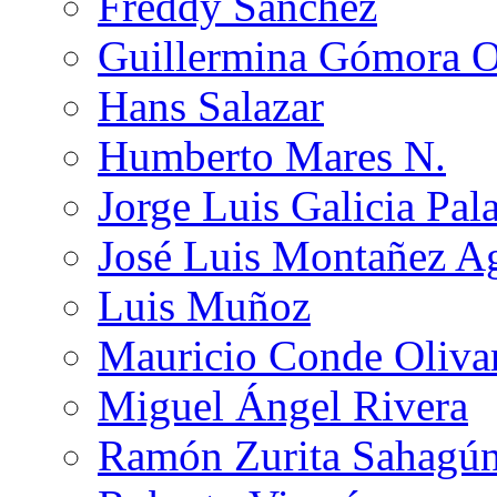
Freddy Sánchez
Guillermina Gómora 
Hans Salazar
Humberto Mares N.
Jorge Luis Galicia Pal
José Luis Montañez Ag
Luis Muñoz
Mauricio Conde Oliva
Miguel Ángel Rivera
Ramón Zurita Sahagú