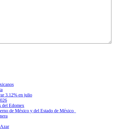
exicanos
ta
rar 3.12% en julio
2026
s del Edomex
bierno de México y del Estado de México
anera
 Azar