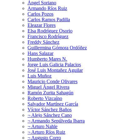
Ángel Soriano
Armando Ríos Ruiz
Carlos Pozos
Carlos Ramos Padilla
Eleazar Flores
Elsa Rodríguez Osorio
Francisco Rodríguez
Freddy Sánchez
Guillermina Gómora Ordóñez
Hans Salazar
Humberto Mares N.
Jorge Luis Galicia Palacios
José Luis Montañez Aguilar
Luis Muñoz
Mauricio Conde Olivares
Miguel Ángel Rivera
Ramón Zurita Sahagún
Roberto Vizcaíno
Salvador Martínez García
Víctor Sánchez Baños
¬ Alejo Sánchez Cano
¬ Armando Sepúlveda Ibarra
¬ Arturo Nahle
¬ Arturo Ríos Ruiz
¬ Augusto Corro