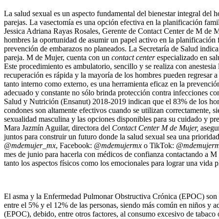
La salud sexual es un aspecto fundamental del bienestar integral del h
parejas. La vasectomía es una opción efectiva en la planificación fam
Jessica Adriana Rayas Rosales, Gerente de Contact Center de M de Mu
hombres la oportunidad de asumir un papel activo en la planificación 
prevención de embarazos no planeados. La Secretaría de Salud indica 
pareja. M de Mujer, cuenta con un
contact center
especializado en sal
Este procedimiento es ambulatorio, sencillo y se realiza con anestesia
recuperación es rápida y la mayoría de los hombres pueden regresar a 
tanto interno como externo, es una herramienta eficaz en la prevenci
adecuado y constante no sólo brinda protección contra infecciones c
Salud y Nutrición (Ensanut) 2018-2019 indican que el 83% de los hom
condones son altamente efectivos cuando se utilizan correctamente, si
sexualidad masculina y las opciones disponibles para su cuidado y pr
Mara Jazmín Aguilar, directora del
Contact Center M de Mujer,
asegur
juntos para construir un futuro donde la salud sexual sea una priorida
@mdemujer_mx
, Facebook:
@mdemujermx
o TikTok:
@mdemujer
mes de junio para hacerla con médicos de confianza contactando a M 
tanto los aspectos físicos como los emocionales para lograr una vida p
El asma y la Enfermedad Pulmonar Obstructiva Crónica (EPOC) son d
entre el 5% y el 12% de las personas, siendo más común en niños y 
(EPOC), debido, entre otros factores, al consumo excesivo de tabaco o 