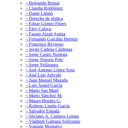
¬ Benjamín Bernal
¬ Claudia Rodríguez
¬ Dante Limón
¬ Derecho de réplica
¬ Edgar Gómez Flores
¬ Eloy Caloca
¬ Fausto Alzati Araiza
¬ Fernando Garcilita Herrera
¬ Francisco Reynoso
¬ Javier Cadena Cárdenas
¬ Jorge Castro Noriega
¬ Jorge Tenorio Polo
¬ Jorge Velázquez
¬ José Antonio López Sosa
¬ José Luis Arévalo
¬ Juan Manuel Magaña
¬ Luis Ángel García
¬ Mario San Martí
¬ Mario Sánchez M.
¬ Mauro Benites G.
¬ Roberto Limón García
¬ Salvador Estrada
¬ Sócrates A. Campos Lemus
¬ Vladimir Galeana Solórzano
¬ Yolanda Montalvo