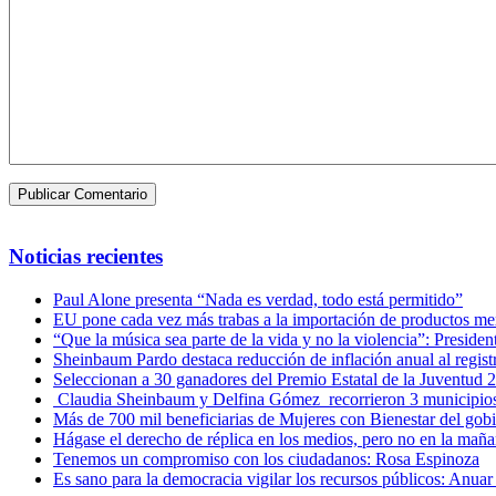
Noticias recientes
Paul Alone presenta “Nada es verdad, todo está permitido”
EU pone cada vez más trabas a la importación de productos m
“Que la música sea parte de la vida y no la violencia”: Presiden
Sheinbaum Pardo destaca reducción de inflación anual al regist
Seleccionan a 30 ganadores del Premio Estatal de la Juventud 
Claudia Sheinbaum y Delfina Gómez recorrieron 3 municipio
Más de 700 mil beneficiarias de Mujeres con Bienestar del go
Hágase el derecho de réplica en los medios, pero no en la mañ
Tenemos un compromiso con los ciudadanos: Rosa Espinoza
Es sano para la democracia vigilar los recursos públicos: Anuar