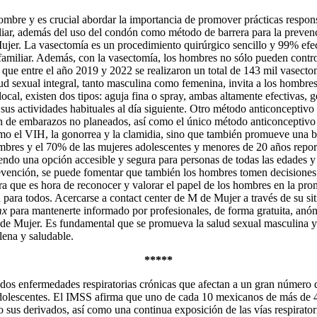
ombre y es crucial abordar la importancia de promover prácticas responsa
iliar, además del uso del condón como método de barrera para la preven
jer. La vasectomía es un procedimiento quirúrgico sencillo y 99% efec
familiar. Además, con la vasectomía, los hombres no sólo pueden control
que entre el año 2019 y 2022 se realizaron un total de 143 mil vasecto
ud sexual integral, tanto masculina como femenina, invita a los hombres
 local, existen dos tipos: aguja fina o spray, ambas altamente efectiva
sus actividades habituales al día siguiente. Otro método anticonceptivo
ón de embarazos no planeados, así como el único método anticonceptivo
omo el VIH, la gonorrea y la clamidia, sino que también promueve una b
bres y el 70% de las mujeres adolescentes y menores de 20 años report
endo una opción accesible y segura para personas de todas las edades y
evención, se puede fomentar que también los hombres tomen decisiones 
a que es hora de reconocer y valorar el papel de los hombres en la prom
d para todos. Acercarse a contact center de M de Mujer a través de su s
mx
para mantenerte informado por profesionales, de forma gratuita, anón
de Mujer. Es fundamental que se promueva la salud sexual masculina y 
lena y saludable.
*****
os enfermedades respiratorias crónicas que afectan a un gran número
adolescentes. El IMSS afirma que uno de cada 10 mexicanos de más de 
sus derivados, así como una continua exposición de las vías respiratoria