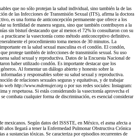
bles que no sólo protejan la salud individual, sino también la de las
ción de las Infecciones de Transmisión Sexual (ITS), afirma la doctora
tivo, es una forma de anticoncepción permanente que ofrece a los
ar su fertilidad de manera segura, sino que también contribuyen a la
mías sin bisturí destacando que al menos el 72% lo consultaron con su
 a practicarse la vasectomía como método anticonceptivo definitivo.
s, generalmente el procedimiento toma menos de 30 minutos. La
 importante en la salud sexual masculina es el condón. El condón,
 que protege también de infecciones de transmisión sexual. Su uso
uena salud sexual y reproductiva. Datos de la Encuesta Nacional de
aron haber utilizado condón. Es importante destacar que los
 géneros. Al fomentar un diálogo abierto y honesto sobre la
informadas y responsables sobre su salud sexual y reproductiva.
oción de relaciones sexuales seguras y equitativas, y de trabajar
itio web
http://www.mdemujer.org
o por sus redes sociales: Instagram:
ima y respetuosa. Si estás considerando la vasectomía aprovecha el
se combata cualquier forma de discriminación, es esencial considerar
 de mexicanos. Según datos del ISSSTE, en México,
el asma afecta a
40 años llegará a tener la Enfermedad Pulmonar Obstructiva Crónica
s a sustancias tóxicas. Se caracteriza por episodios recurrentes de