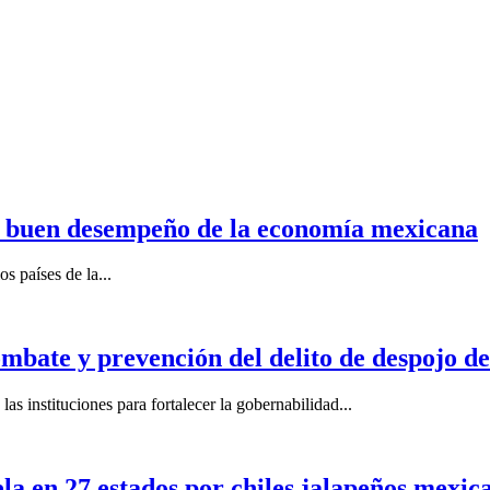
n buen desempeño de la economía mexicana
s países de la...
mbate y prevención del delito de despojo d
s instituciones para fortalecer la gobernabilidad...
la en 27 estados por chiles jalapeños mexi