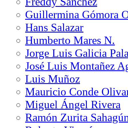
Freddy Sánchez
Guillermina Gómora 
Hans Salazar
Humberto Mares N.
Jorge Luis Galicia Pal
José Luis Montañez Ag
Luis Muñoz
Mauricio Conde Oliva
Miguel Ángel Rivera
Ramón Zurita Sahagú