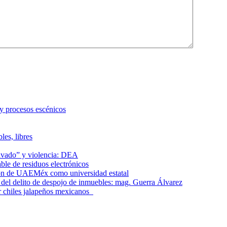
 y procesos escénicos
les, libres
lavado” y violencia: DEA
le de residuos electrónicos
ción de UAEMéx como universidad estatal
el delito de despojo de inmuebles: mag. Guerra Álvarez
r chiles jalapeños mexicanos