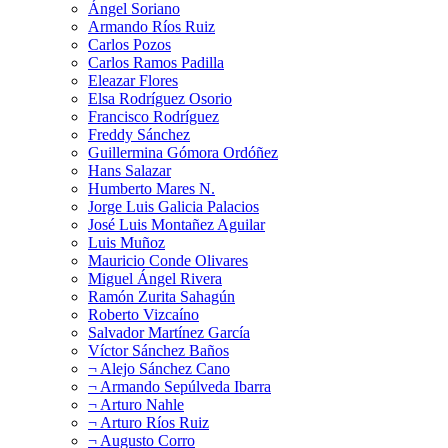
Ángel Soriano
Armando Ríos Ruiz
Carlos Pozos
Carlos Ramos Padilla
Eleazar Flores
Elsa Rodríguez Osorio
Francisco Rodríguez
Freddy Sánchez
Guillermina Gómora Ordóñez
Hans Salazar
Humberto Mares N.
Jorge Luis Galicia Palacios
José Luis Montañez Aguilar
Luis Muñoz
Mauricio Conde Olivares
Miguel Ángel Rivera
Ramón Zurita Sahagún
Roberto Vizcaíno
Salvador Martínez García
Víctor Sánchez Baños
¬ Alejo Sánchez Cano
¬ Armando Sepúlveda Ibarra
¬ Arturo Nahle
¬ Arturo Ríos Ruiz
¬ Augusto Corro