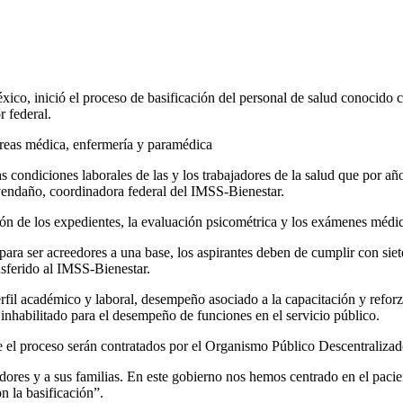
co, inició el proceso de basificación del personal de salud conocido co
r federal.
 áreas médica, enfermería y paramédica
 condiciones laborales de las y los trabajadores de la salud que por año
vendaño, coordinadora federal del IMSS-Bienestar.
ón de los expedientes, la evaluación psicométrica y los exámenes médi
ra ser acreedores a una base, los aspirantes deben de cumplir con siete
nsferido al IMSS-Bienestar.
erfil académico y laboral, desempeño asociado a la capacitación y refo
 inhabilitado para el desempeño de funciones en el servicio público.
e el proceso serán contratados por el Organismo Público Descentraliz
ajadores y a sus familias. En este gobierno nos hemos centrado en el pa
on la basificación”.