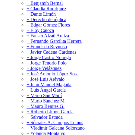
¬ Benjamín Bernal
¬ Claudia Rodríguez
¬ Dante Limón
¬ Derecho de réplica
¬ Edgar Gómez Flores
¬ Eloy Caloca
¬ Fausto Alzati Araiza
¬ Fernando Garcilita Herrera
¬ Francisco Reynoso
¬ Javier Cadena Cárdenas
¬ Jorge Castro Noriega
¬ Jorge Tenorio Polo
¬ Jorge Velázquez
¬ José Antonio López Sosa
¬ José Luis Arévalo
¬ Juan Manuel Magaña
¬ Luis Ángel García
¬ Mario San Martí
¬ Mario Sánchez M.
¬ Mauro Benites G.
¬ Roberto Limón García
¬ Salvador Estrada
¬ Sócrates A. Campos Lemus
¬ Vladimir Galeana Solórzano
¬ Yolanda Montalvo