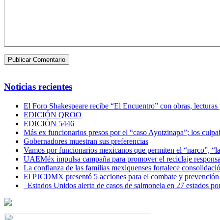
Noticias recientes
El Foro Shakespeare recibe “El Encuentro” con obras, lecturas
EDICIÓN QROO
EDICIÓN 5446
Más ex funcionarios presos por el “caso Ayotzinapa”; los culpab
Gobernadores muestran sus preferencias
Vamos por funcionarios mexicanos que permiten el “narco”, “
UAEMéx impulsa campaña para promover el reciclaje responsab
La confianza de las familias mexiquenses fortalece consolida
El PJCDMX presentó 5 acciones para el combate y prevención d
Estados Unidos alerta de casos de salmonela en 27 estados po