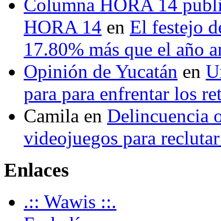
Columna HORA 14 public
HORA 14
en
El festejo 
17.80% más que el año 
Opinión de Yucatán
en
U
para para enfrentar los re
Camila
en
Delincuencia o
videojuegos para recluta
Enlaces
.:: Wawis ::.