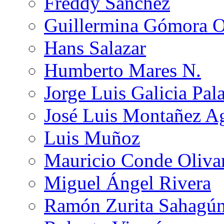
Freddy Sánchez
Guillermina Gómora 
Hans Salazar
Humberto Mares N.
Jorge Luis Galicia Pal
José Luis Montañez Ag
Luis Muñoz
Mauricio Conde Oliva
Miguel Ángel Rivera
Ramón Zurita Sahagú