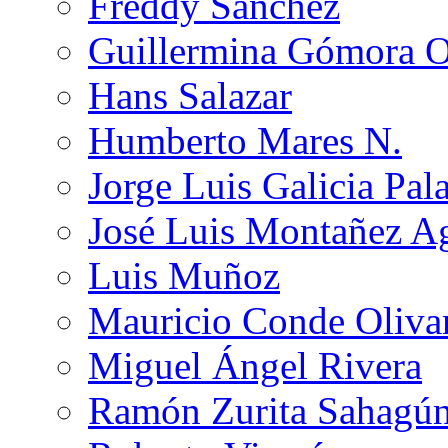
Freddy Sánchez
Guillermina Gómora 
Hans Salazar
Humberto Mares N.
Jorge Luis Galicia Pal
José Luis Montañez Ag
Luis Muñoz
Mauricio Conde Oliva
Miguel Ángel Rivera
Ramón Zurita Sahagú