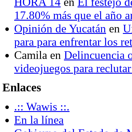
HORA 14
en
El festejo 
17.80% más que el año 
Opinión de Yucatán
en
U
para para enfrentar los re
Camila
en
Delincuencia o
videojuegos para recluta
Enlaces
.:: Wawis ::.
En la línea