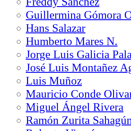
Freddy Sánchez
Guillermina Gómora 
Hans Salazar
Humberto Mares N.
Jorge Luis Galicia Pal
José Luis Montañez Ag
Luis Muñoz
Mauricio Conde Oliva
Miguel Ángel Rivera
Ramón Zurita Sahagú