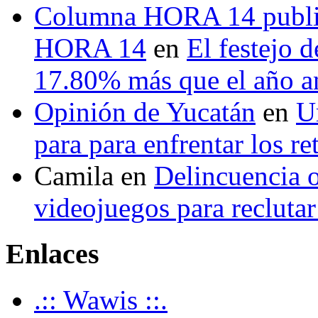
Columna HORA 14 public
HORA 14
en
El festejo 
17.80% más que el año 
Opinión de Yucatán
en
U
para para enfrentar los re
Camila
en
Delincuencia o
videojuegos para recluta
Enlaces
.:: Wawis ::.