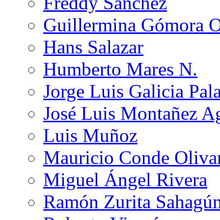
Freddy Sánchez
Guillermina Gómora 
Hans Salazar
Humberto Mares N.
Jorge Luis Galicia Pal
José Luis Montañez Ag
Luis Muñoz
Mauricio Conde Oliva
Miguel Ángel Rivera
Ramón Zurita Sahagú