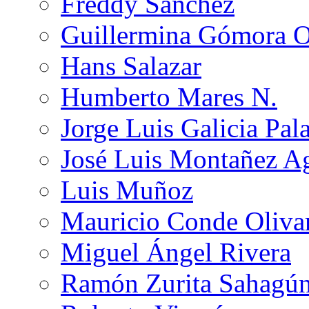
Freddy Sánchez
Guillermina Gómora 
Hans Salazar
Humberto Mares N.
Jorge Luis Galicia Pal
José Luis Montañez Ag
Luis Muñoz
Mauricio Conde Oliva
Miguel Ángel Rivera
Ramón Zurita Sahagú