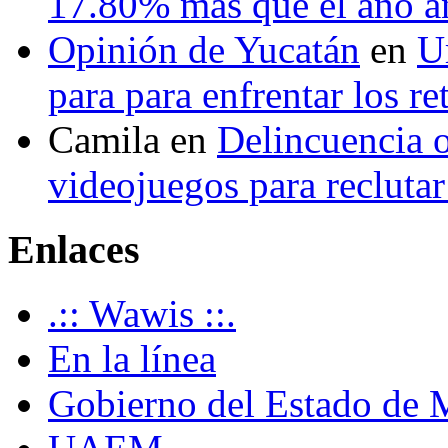
17.80% más que el año 
Opinión de Yucatán
en
U
para para enfrentar los re
Camila
en
Delincuencia o
videojuegos para recluta
Enlaces
.:: Wawis ::.
En la línea
Gobierno del Estado de 