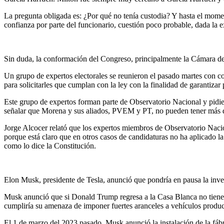
La pregunta obligada es: ¿Por qué no tenía custodia? Y hasta el momen
confianza por parte del funcionario, cuestión poco probable, dada la ex
Sin duda, la conformación del Congreso, principalmente la Cámara de Dip
Un grupo de expertos electorales se reunieron el pasado martes con c
para solicitarles que cumplan con la ley con la finalidad de garantizar
Este grupo de expertos forman parte de Observatorio Nacional y pidier
señalar que Morena y sus aliados, PVEM y PT, no pueden tener más de 
Jorge Alcocer relató que los expertos miembros de Observatorio Nacion
porque está claro que en otros casos de candidaturas no ha aplicado la
como lo dice la Constitución.
Elon Musk, presidente de Tesla, anunció que pondría en pausa la inv
Musk anunció que si Donald Trump regresa a la Casa Blanca no tiene 
cumpliría su amenaza de imponer fuertes aranceles a vehículos produ
El 1 de marzo del 2023 pasado, Musk anunció la instalación de la fáb