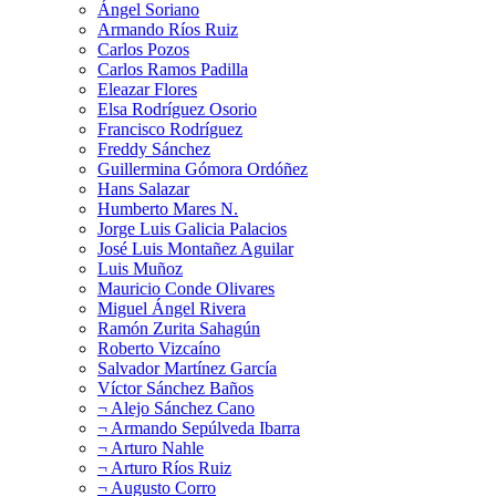
Ángel Soriano
Armando Ríos Ruiz
Carlos Pozos
Carlos Ramos Padilla
Eleazar Flores
Elsa Rodríguez Osorio
Francisco Rodríguez
Freddy Sánchez
Guillermina Gómora Ordóñez
Hans Salazar
Humberto Mares N.
Jorge Luis Galicia Palacios
José Luis Montañez Aguilar
Luis Muñoz
Mauricio Conde Olivares
Miguel Ángel Rivera
Ramón Zurita Sahagún
Roberto Vizcaíno
Salvador Martínez García
Víctor Sánchez Baños
¬ Alejo Sánchez Cano
¬ Armando Sepúlveda Ibarra
¬ Arturo Nahle
¬ Arturo Ríos Ruiz
¬ Augusto Corro