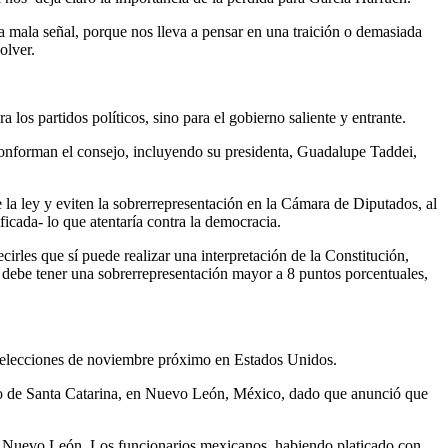
na mala señal, porque nos lleva a pensar en una traición o demasiada
olver.
los partidos políticos, sino para el gobierno saliente y entrante.
 conforman el consejo, incluyendo su presidenta, Guadalupe Taddei,
 la ley y eviten la sobrerrepresentación en la Cámara de Diputados, al
cada- lo que atentaría contra la democracia.
rles que sí puede realizar una interpretación de la Constitución,
co debe tener una sobrerrepresentación mayor a 8 puntos porcentuales,
s elecciones de noviembre próximo en Estados Unidos.
ipio de Santa Catarina, en Nuevo León, México, dado que anunció que
 en Nuevo León. Los funcionarios mexicanos, habiendo platicado con