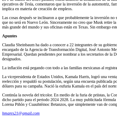
ejecutivos de Tesla, comentaron que la inversión de la automotriz, famo
implica en materia de creación de empleos.
Las cosas después se inclinaron a que probablemente la inversión no 
que no será en Nuevo León. Sinceramente no creo que Musk retire la 
más grande del mundo y sus oficinas están en Texas. Sin embargo es
Apuntes
Claudia Sheinbaum ha dado a conocer a 22 integrantes de su gobierno 
encargado de la Agencia de Transformación Digital, José Antonio Mer
Empresarial. Quedan pendientes por nombrar a los secretarios de la 
designados.
La inflación está pegando con todo a las familias mexicanas al registr
La vicepresidenta de Estados Unidos, Kamala Harris, logró una venta
reelección y respaldó su postulación, según una encuesta publicada po
dólares para su campaña. Nació la eufuria Kamala en el país del norte
Continúa la novela del tricolor. En medio de la furia de priistas, la 
dicho partido para el periodo 2024 2028. La muy publicitada fórmula in
Lorena Piñón y Cuauhtémoc Betanzos, que simplemente van de compars
hmares21@gmail.com