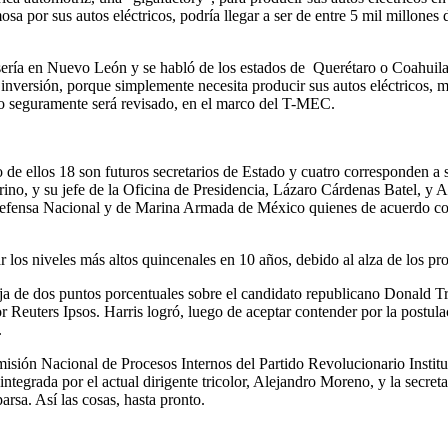
sa por sus autos eléctricos, podría llegar a ser de entre 5 mil millones 
sería en Nuevo León y se habló de los estados de Querétaro o Coahuila
inversión, porque simplemente necesita producir sus autos eléctricos,
to seguramente será revisado, en el marco del T-MEC.
de ellos 18 son futuros secretarios de Estado y cuatro corresponden a 
ino, y su jefe de la Oficina de Presidencia, Lázaro Cárdenas Batel, y 
Defensa Nacional y de Marina Armada de México quienes de acuerdo con
ar los niveles más altos quincenales en 10 años, debido al alza de los p
ja de dos puntos porcentuales sobre el candidato republicano Donald T
r Reuters Ipsos. Harris logró, luego de aceptar contender por la postul
.
Comisión Nacional de Procesos Internos del Partido Revolucionario Instit
tegrada por el actual dirigente tricolor, Alejandro Moreno, y la secreta
a. Así las cosas, hasta pronto.