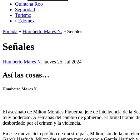
Quintana Roo
Seguridad
Turismo
• Edomex
Portada
»
Humberto Mares N.
» Señales
Señales
Humberto Mares N.
jueves 25, Jul 2024
Así las cosas…
Humberto Mares N.
El asesinato de Milton Morales Figueroa, jefe de inteligencia de la 
muy poderoso. A semanas del cambio de gobierno. El brutal homicidio
desbordado por el crimen y la violencia.
En este nuevo ciclo político de nuestro país, Milton, sin duda, un e
García Harfuch. Milton fue siempre muy cercano a García Harfuch y es