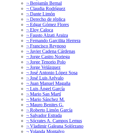
¬ Benjamín Bernal
¬ Claudia Rodríguez
¬ Dante Limón
¬ Derecho de réplica
¬ Edgar Gómez Flores
¬ Eloy Caloca
¬ Fausto Alzati Araiza
¬ Fernando Garcilita Herrera
¬ Francisco Reynoso
¬ Javier Cadena Cárdenas
¬ Jorge Castro Noriega
¬ Jorge Tenorio Polo
¬ Jorge Velázquez
¬ José Antonio López Sosa
¬ José Luis Arévalo
¬ Juan Manuel Magaña
¬ Luis Ángel García
¬ Mario San Martí
¬ Mario Sánchez M.
¬ Mauro Benites G.
¬ Roberto Limón García
¬ Salvador Estrada
¬ Sócrates A. Campos Lemus
¬ Vladimir Galeana Solórzano
¬ Yolanda Montalvo