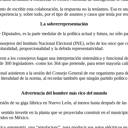
to de escribir esta colaboración, la respuesta no la teníamos. Esa es u
periencia y, sobre todo, por el tipo de asuntos y casos que tenía por res
La sobrerrepresentación
utados, es la parte medular de la política actual y futura, no sólo para 
onsejeros del Instituto Nacional Electoral (INE), ocho de los once que
 pluralidad, proporcionalidad y la debida representatividad.
on a los consejeros hagan una interpretación sistemática y funcional de
300 legisladores -como los 364 que pretende, para tener mayoría califi
al asistieron a la sesión del Consejo General de ese organismo para deci
 literalidad de la norma, al recordar también que ningún partido políti
Advertencia del hombre más rico del mundo
ersión de su giga fábrica en Nuevo León, al menos hasta después de la
sentido invertir en la planta que se proyectaba construir en el munic
cidos en México.
rica automotriz, una “gigafactory”, para producir sus autos eléctricos