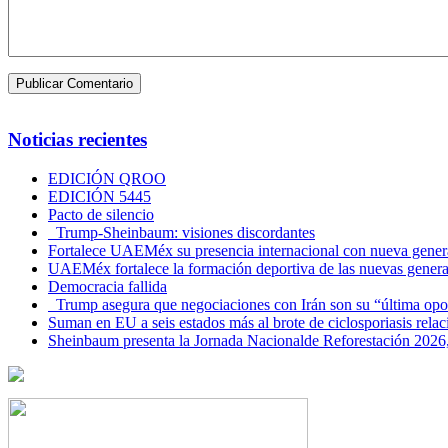
Noticias recientes
EDICIÓN QROO
EDICIÓN 5445
Pacto de silencio
Trump-Sheinbaum: visiones discordantes
Fortalece UAEMéx su presencia internacional con nueva genera
UAEMéx fortalece la formación deportiva de las nuevas gener
Democracia fallida
Trump asegura que negociaciones con Irán son su “última opo
Suman en EU a seis estados más al brote de ciclosporiasis rel
Sheinbaum presenta la Jornada Nacionalde Reforestación 2026,