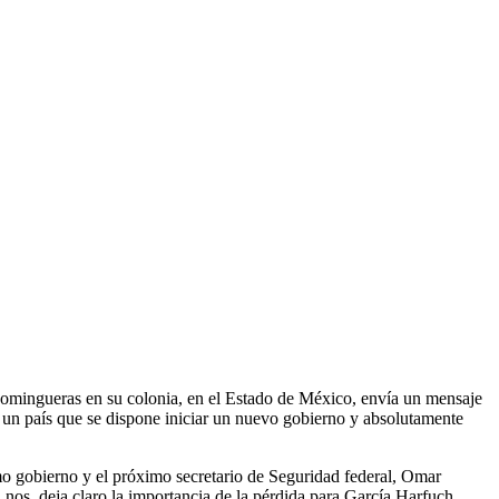
 domingueras en su colonia, en el Estado de México, envía un mensaje
un país que se dispone iniciar un nuevo gobierno y absolutamente
mo gobierno y el próximo secretario de Seguridad federal, Omar
 nos deja claro la importancia de la pérdida para García Harfuch.