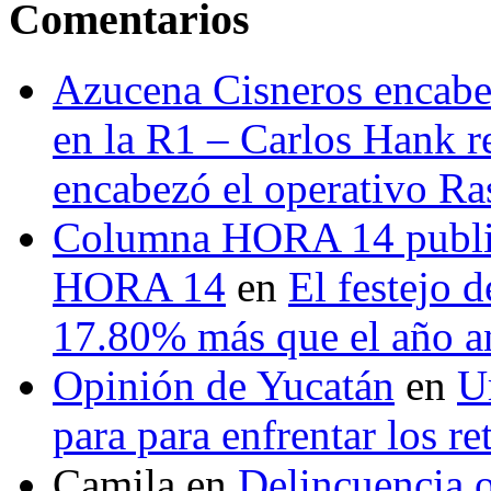
Comentarios
Azucena Cisneros encabez
en la R1 – Carlos Hank r
encabezó el operativo Ras
Columna HORA 14 public
HORA 14
en
El festejo 
17.80% más que el año 
Opinión de Yucatán
en
U
para para enfrentar los re
Camila
en
Delincuencia o