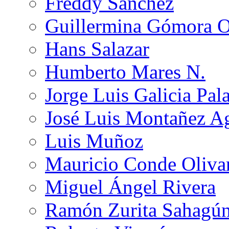
Freddy Sánchez
Guillermina Gómora 
Hans Salazar
Humberto Mares N.
Jorge Luis Galicia Pal
José Luis Montañez Ag
Luis Muñoz
Mauricio Conde Oliva
Miguel Ángel Rivera
Ramón Zurita Sahagú