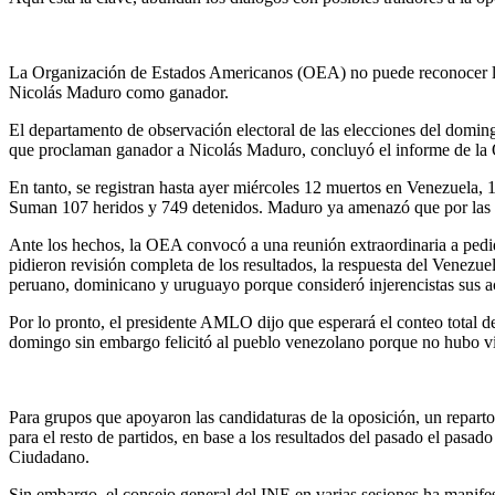
La Organización de Estados Americanos (OEA) no puede reconocer los 
Nicolás Maduro como ganador.
El departamento de observación electoral de las elecciones del domin
que proclaman ganador a Nicolás Maduro, concluyó el informe de l
En tanto, se registran hasta ayer miércoles 12 muertos en Venezuela, 
Suman 107 heridos y 749 detenidos. Maduro ya amenazó que por las b
Ante los hechos, la OEA convocó a una reunión extraordinaria a ped
pidieron revisión completa de los resultados, la respuesta del Venezue
peruano, dominicano y uruguayo porque consideró injerencistas sus 
Por lo pronto, el presidente AMLO dijo que esperará el conteo total 
domingo sin embargo felicitó al pueblo venezolano porque no hubo vio
Para grupos que apoyaron las candidaturas de la oposición, un repart
para el resto de partidos, en base a los resultados del pasado el pa
Ciudadano.
Sin embargo, el consejo general del INE en varias sesiones ha manifest