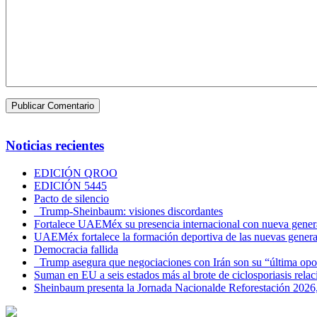
Noticias recientes
EDICIÓN QROO
EDICIÓN 5445
Pacto de silencio
Trump-Sheinbaum: visiones discordantes
Fortalece UAEMéx su presencia internacional con nueva genera
UAEMéx fortalece la formación deportiva de las nuevas gener
Democracia fallida
Trump asegura que negociaciones con Irán son su “última opo
Suman en EU a seis estados más al brote de ciclosporiasis rel
Sheinbaum presenta la Jornada Nacionalde Reforestación 2026,