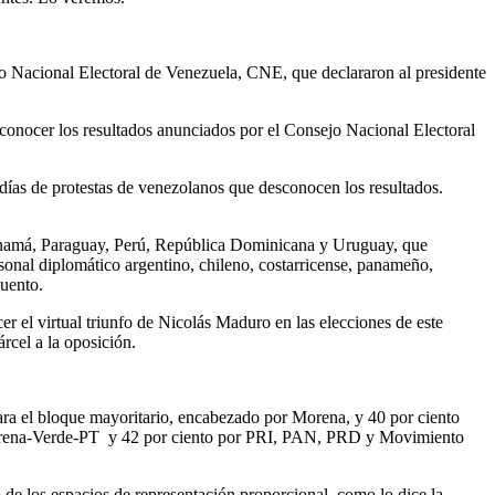
o Nacional Electoral de Venezuela, CNE, que declararon al presidente
econocer los resultados anunciados por el Consejo Nacional Electoral
 días de protestas de venezolanos que desconocen los resultados.
Panamá, Paraguay, Perú, República Dominicana y Uruguay, que
rsonal diplomático argentino, chileno, costarricense, panameño,
uento.
 el virtual triunfo de Nicolás Maduro en las elecciones de este
rcel a la oposición.
para el bloque mayoritario, encabezado por Morena, y 40 por ciento
nza Morena-Verde-PT y 42 por ciento por PRI, PAN, PRD y Movimiento
o de los espacios de representación proporcional, como lo dice la