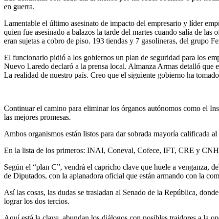
en guerra.
Lamentable el último asesinato de impacto del empresario y líder em
quien fue asesinado a balazos la tarde del martes cuando salía de la
eran sujetas a cobro de piso. 193 tiendas y 7 gasolineras, del grupo 
El funcionario pidió a los gobiernos un plan de seguridad para los emp
Nuevo Laredo declaró a la prensa local. Almanza Armas detalló que el
La realidad de nuestro país. Creo que el siguiente gobierno ha tomado
Continuar el camino para eliminar los órganos autónomos como el Insti
las mejores promesas.
Ambos organismos están listos para dar sobrada mayoría calificada al 
En la lista de los primeros: INAI, Coneval, Cofece, IFT, CRE y CNH. S
Según el “plan C”, vendrá el capricho clave que huele a venganza, de
de Diputados, con la aplanadora oficial que están armando con la co
Así las cosas, las dudas se trasladan al Senado de la República, dond
lograr los dos tercios.
Aquí está la clave, abundan los diálogos con posibles traidores a la o