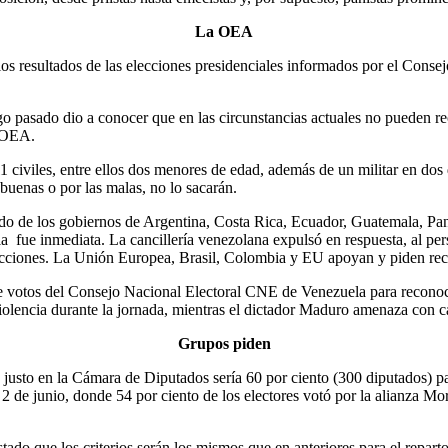
La OEA
resultados de las elecciones presidenciales informados por el Consej
go pasado dio a conocer que en las circunstancias actuales no pueden r
a OEA.
11 civiles, entre ellos dos menores de edad, además de un militar en dos
uenas o por las malas, no lo sacarán.
ido de los gobiernos de Argentina, Costa Rica, Ecuador, Guatemala, 
la fue inmediata. La cancillería venezolana expulsó en respuesta, al pe
acciones. La Unión Europea, Brasil, Colombia y EU apoyan y piden rec
de votos del Consejo Nacional Electoral CNE de Venezuela para reconocer
lencia durante la jornada, mientras el dictador Maduro amenaza con cá
Grupos piden
o justo en la Cámara de Diputados sería 60 por ciento (300 diputados) 
sado 2 de junio, donde 54 por ciento de los electores votó por la alia
ado que los criterios serán los mismos que en anteriores para el repart