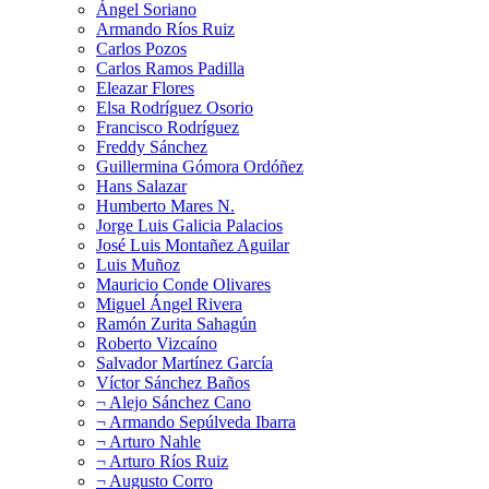
Ángel Soriano
Armando Ríos Ruiz
Carlos Pozos
Carlos Ramos Padilla
Eleazar Flores
Elsa Rodríguez Osorio
Francisco Rodríguez
Freddy Sánchez
Guillermina Gómora Ordóñez
Hans Salazar
Humberto Mares N.
Jorge Luis Galicia Palacios
José Luis Montañez Aguilar
Luis Muñoz
Mauricio Conde Olivares
Miguel Ángel Rivera
Ramón Zurita Sahagún
Roberto Vizcaíno
Salvador Martínez García
Víctor Sánchez Baños
¬ Alejo Sánchez Cano
¬ Armando Sepúlveda Ibarra
¬ Arturo Nahle
¬ Arturo Ríos Ruiz
¬ Augusto Corro