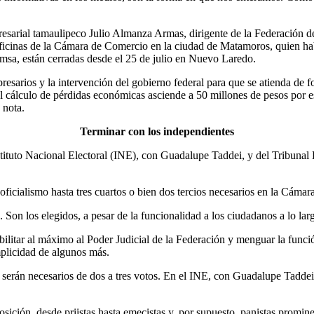
presarial tamaulipeco Julio Almanza Armas, dirigente de la Federación
s oficinas de la Cámara de Comercio en la ciudad de Matamoros, quien h
Femsa, están cerradas desde el 25 de julio en Nuevo Laredo.
resarios y la intervención del gobierno federal para que se atienda de 
 cálculo de pérdidas económicas asciende a 50 millones de pesos por es
 nota.
Terminar con los independientes
tuto Nacional Electoral (INE), con Guadalupe Taddei, y del Tribunal Ele
oficialismo hasta tres cuartos o bien dos tercios necesarios en la Cámar
on los elegidos, a pesar de la funcionalidad a los ciudadanos a lo larg
bilitar al máximo al Poder Judicial de la Federación y menguar la func
mplicidad de algunos más.
e serán necesarios de dos a tres votos. En el INE, con Guadalupe Taddei,
posición, desde priistas hasta emecistas y, por supuesto, panistas promi