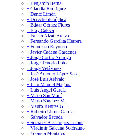
¬ Benjamín Bernal
¬ Claudia Rodríguez
¬ Dante Limón
¬ Derecho de réplica
¬ Edgar Gómez Flores
¬ Eloy Caloca
¬ Fausto Alzati Araiza
¬ Fernando Garcilita Herrera
¬ Francisco Reynoso
¬ Javier Cadena Cárdenas
¬ Jorge Castro Noriega
¬ Jorge Tenorio Polo
¬ Jorge Velázquez
¬ José Antonio López Sosa
¬ José Luis Arévalo
¬ Juan Manuel Magaña
¬ Luis Ángel García
¬ Mario San Martí
¬ Mario Sánchez M.
¬ Mauro Benites G.
¬ Roberto Limón García
¬ Salvador Estrada
¬ Sócrates A. Campos Lemus
¬ Vladimir Galeana Solórzano
¬ Yolanda Montalvo