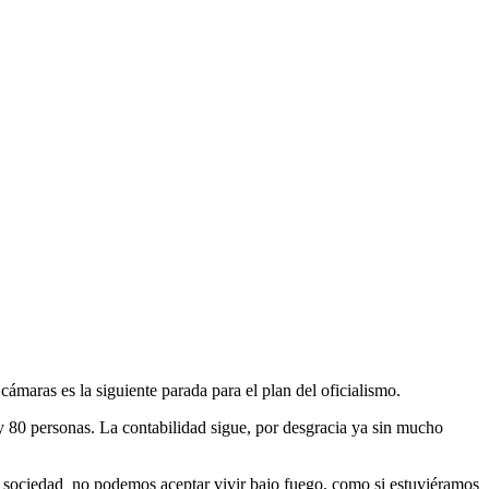
cámaras es la siguiente parada para el plan del oficialismo.
y 80 personas. La contabilidad sigue, por desgracia ya sin mucho
o sociedad no podemos aceptar vivir bajo fuego, como si estuviéramos