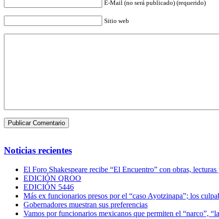
E-Mail (no será publicado) (requerido)
Sitio web
Noticias recientes
El Foro Shakespeare recibe “El Encuentro” con obras, lecturas
EDICIÓN QROO
EDICIÓN 5446
Más ex funcionarios presos por el “caso Ayotzinapa”; los culpab
Gobernadores muestran sus preferencias
Vamos por funcionarios mexicanos que permiten el “narco”, “