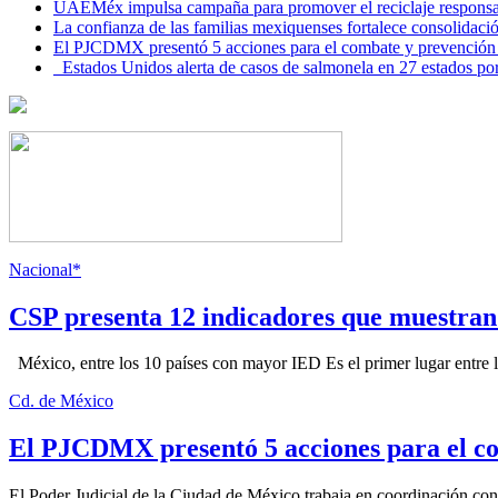
UAEMéx impulsa campaña para promover el reciclaje responsab
La confianza de las familias mexiquenses fortalece consolida
El PJCDMX presentó 5 acciones para el combate y prevención d
Estados Unidos alerta de casos de salmonela en 27 estados po
Nacional*
CSP presenta 12 indicadores que muestra
México, entre los 10 países con mayor IED Es el primer lugar entre lo
Cd. de México
El PJCDMX presentó 5 acciones para el co
El Poder Judicial de la Ciudad de México trabaja en coordinación con la