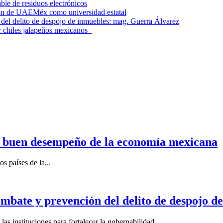
le de residuos electrónicos
ción de UAEMéx como universidad estatal
el delito de despojo de inmuebles: mag. Guerra Álvarez
r chiles jalapeños mexicanos
n buen desempeño de la economía mexicana
s países de la...
mbate y prevención del delito de despojo d
s instituciones para fortalecer la gobernabilidad...