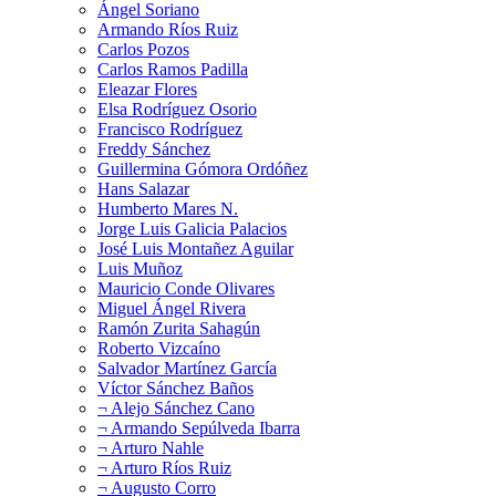
Ángel Soriano
Armando Ríos Ruiz
Carlos Pozos
Carlos Ramos Padilla
Eleazar Flores
Elsa Rodríguez Osorio
Francisco Rodríguez
Freddy Sánchez
Guillermina Gómora Ordóñez
Hans Salazar
Humberto Mares N.
Jorge Luis Galicia Palacios
José Luis Montañez Aguilar
Luis Muñoz
Mauricio Conde Olivares
Miguel Ángel Rivera
Ramón Zurita Sahagún
Roberto Vizcaíno
Salvador Martínez García
Víctor Sánchez Baños
¬ Alejo Sánchez Cano
¬ Armando Sepúlveda Ibarra
¬ Arturo Nahle
¬ Arturo Ríos Ruiz
¬ Augusto Corro