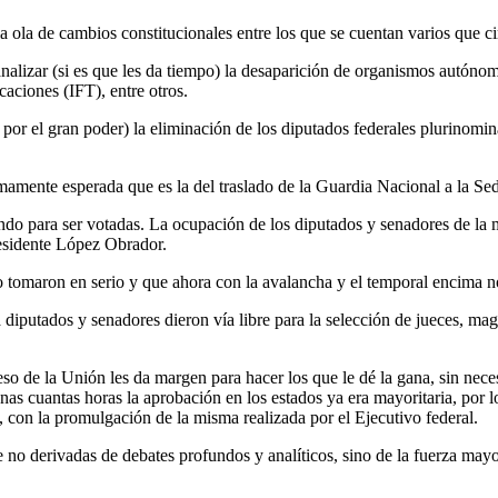
a ola de cambios constitucionales entre los que se cuentan varios que cim
alizar (si es que les da tiempo) la desaparición de organismos autónomos
aciones (IFT), entre otros.
por el gran poder) la eliminación de los diputados federales plurinomin
mamente esperada que es la del traslado de la Guardia Nacional a la Sed
ando para ser votadas. La ocupación de los diputados y senadores de l
residente López Obrador.
o tomaron en serio y que ahora con la avalancha y el temporal encima n
 diputados y senadores dieron vía libre para la selección de jueces, mag
so de la Unión les da margen para hacer los que le dé la gana, sin neces
s cuantas horas la aprobación en los estados ya era mayoritaria, por lo
, con la promulgación de la misma realizada por el Ejecutivo federal.
o derivadas de debates profundos y analíticos, sino de la fuerza mayori