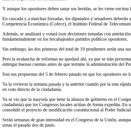
Y aunque los opositores deben sanar sus heridas, se les viene encima l
En cascada y a marchas forzadas, los diputados y senadores deberán an
Competencia Económica (Cofece), el Instituto Federal de Telecomunic
Además, se analizará y votará (son decisiones tomadas con antelación 
fundamentalmente en los bocabajeados partidos políticos opositores.
Sin embargo, las dos primeras del total de 19 pendientes serán una su
Pero la avalancha de reformas no quedará ahí, ya que se irán present
entregar buenas cuentas antes de que termine la administración del P
Son sus propuestas del 5 de febrero pasado en que los opositores no l
Ya la vivieron la semana pasada y la anterior cuando por la ruta rápida
en voto directo de la ciudadanía.
Ya se vio que la mayoría que tiene la alianza de gobierno en el Congre
ciudadanía) que los Congresos locales actúan de forma expedita. En una
consolidó el proyecto de modificación constitucional al Poder Judicial
Serán semanas de gran intensidad en el Congreso de la Unión, aunque n
urnas el pasado dos de junio.