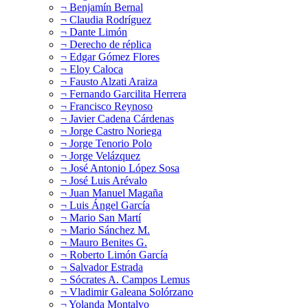
¬ Benjamín Bernal
¬ Claudia Rodríguez
¬ Dante Limón
¬ Derecho de réplica
¬ Edgar Gómez Flores
¬ Eloy Caloca
¬ Fausto Alzati Araiza
¬ Fernando Garcilita Herrera
¬ Francisco Reynoso
¬ Javier Cadena Cárdenas
¬ Jorge Castro Noriega
¬ Jorge Tenorio Polo
¬ Jorge Velázquez
¬ José Antonio López Sosa
¬ José Luis Arévalo
¬ Juan Manuel Magaña
¬ Luis Ángel García
¬ Mario San Martí
¬ Mario Sánchez M.
¬ Mauro Benites G.
¬ Roberto Limón García
¬ Salvador Estrada
¬ Sócrates A. Campos Lemus
¬ Vladimir Galeana Solórzano
¬ Yolanda Montalvo