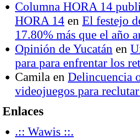
Columna HORA 14 public
HORA 14
en
El festejo 
17.80% más que el año 
Opinión de Yucatán
en
U
para para enfrentar los re
Camila
en
Delincuencia o
videojuegos para recluta
Enlaces
.:: Wawis ::.