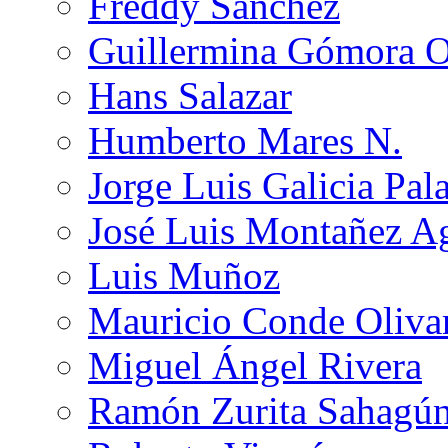
Freddy Sánchez
Guillermina Gómora 
Hans Salazar
Humberto Mares N.
Jorge Luis Galicia Pal
José Luis Montañez Ag
Luis Muñoz
Mauricio Conde Oliva
Miguel Ángel Rivera
Ramón Zurita Sahagú