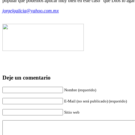
popular que podemos aplicar muy bien en este caso “que Dios lo agarr
jorgelgalicia@yahoo.com.mx
Deje un comentario
Nombre (requerido)
E-Mail (no será publicado) (requerido)
Sitio web