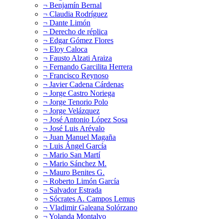
¬ Benjamín Bernal
¬ Claudia Rodríguez
¬ Dante Limón
¬ Derecho de réplica
¬ Edgar Gómez Flores
¬ Eloy Caloca
¬ Fausto Alzati Araiza
¬ Fernando Garcilita Herrera
¬ Francisco Reynoso
¬ Javier Cadena Cárdenas
¬ Jorge Castro Noriega
¬ Jorge Tenorio Polo
¬ Jorge Velázquez
¬ José Antonio López Sosa
¬ José Luis Arévalo
¬ Juan Manuel Magaña
¬ Luis Ángel García
¬ Mario San Martí
¬ Mario Sánchez M.
¬ Mauro Benites G.
¬ Roberto Limón García
¬ Salvador Estrada
¬ Sócrates A. Campos Lemus
¬ Vladimir Galeana Solórzano
¬ Yolanda Montalvo