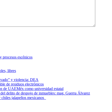
 y procesos escénicos
les, libres
lavado” y violencia: DEA
le de residuos electrónicos
ción de UAEMéx como universidad estatal
el delito de despojo de inmuebles: mag. Guerra Álvarez
r chiles jalapeños mexicanos