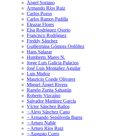
Ángel Soriano
Armando Ríos Ruiz
Carlos Pozos
Carlos Ramos Padilla
Eleazar Flores
Elsa Rodríguez Osorio
Francisco Rodríguez
Freddy Sánchez
Guillermina Gómora Ordóñez
Hans Salazar
Humberto Mares N.
Jorge Luis Galicia Palacios
José Luis Montañez Aguilar
Luis Muñoz
Mauricio Conde Olivares
Miguel Ángel Rivera
Ramón Zurita Sahagún
Roberto Vizcaíno
Salvador Martínez García
Víctor Sánchez Baños
¬ Alejo Sánchez Cano
¬ Armando Sepúlveda Ibarra
¬ Arturo Nahle
¬ Arturo Ríos Ruiz
¬ Augusto Corro