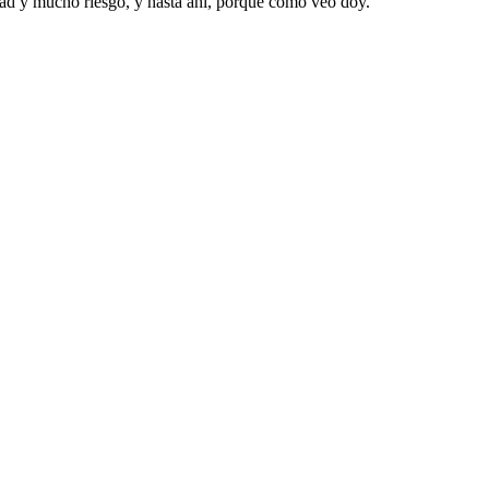
ltad y mucho riesgo, y hasta ahí, porque como veo doy.