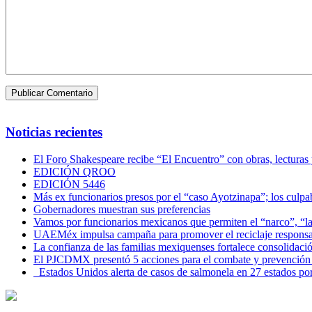
Noticias recientes
El Foro Shakespeare recibe “El Encuentro” con obras, lecturas
EDICIÓN QROO
EDICIÓN 5446
Más ex funcionarios presos por el “caso Ayotzinapa”; los culpab
Gobernadores muestran sus preferencias
Vamos por funcionarios mexicanos que permiten el “narco”, “
UAEMéx impulsa campaña para promover el reciclaje responsab
La confianza de las familias mexiquenses fortalece consolida
El PJCDMX presentó 5 acciones para el combate y prevención d
Estados Unidos alerta de casos de salmonela en 27 estados po