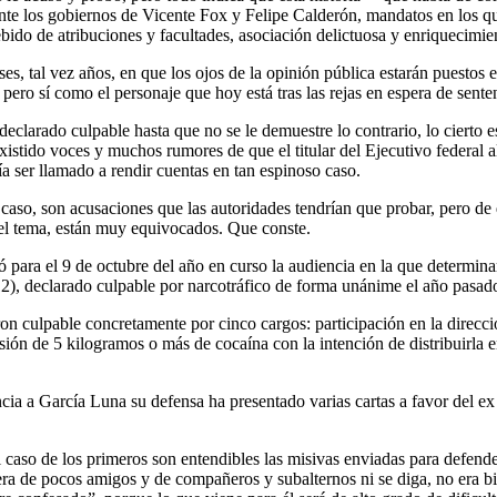
ante los gobiernos de Vicente Fox y Felipe Calderón, mandatos en los q
do de atribuciones y facultades, asociación delictuosa y enriquecimiento
ses, tal vez años, en que los ojos de la opinión pública estarán puestos
ro sí como el personaje que hoy está tras las rejas en espera de sente
arado culpable hasta que no se le demuestre lo contrario, lo cierto es
xistido voces y muchos rumores de que el titular del Ejecutivo federal 
a ser llamado a rendir cuentas en tan espinoso caso.
o caso, son acusaciones que las autoridades tendrían que probar, pero de
 el tema, están muy equivocados. Que conste.
 para el 9 de octubre del año en curso la audiencia en la que determinar
2), declarado culpable por narcotráfico de forma unánime el año pasad
n culpable concretamente por cinco cargos: participación en la direcci
sión de 5 kilogramos o más de cocaína con la intención de distribuirla
cia a García Luna su defensa ha presentado varias cartas a favor del e
l caso de los primeros son entendibles las misivas enviadas para defend
 era de pocos amigos y de compañeros y subalternos ni se diga, no era 