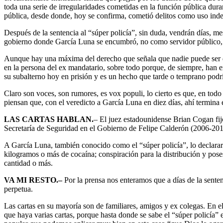
toda una serie de irregularidades cometidas en la función pública dur
pública, desde donde, hoy se confirma, cometió delitos como uso indebi
Después de la sentencia al “súper policía”, sin duda, vendrán días, me
gobierno donde García Luna se encumbró, no como servidor público, pe
Aunque hay una máxima del derecho que señala que nadie puede ser decl
en la persona del ex mandatario, sobre todo porque, de siempre, han e
su subalterno hoy en prisión y es un hecho que tarde o temprano podrí
Claro son voces, son rumores, es vox populi, lo cierto es que, en tod
piensan que, con el veredicto a García Luna en diez días, ahí termina
LAS CARTAS HABLAN.
– El juez estadounidense Brian Cogan fijó
Secretaría de Seguridad en el Gobierno de Felipe Calderón (2006-201
A García Luna, también conocido como el “súper policía”, lo declararo
kilogramos o más de cocaína; conspiración para la distribución y pose
cantidad o más.
VA MI RESTO.–
Por la prensa nos enteramos que a días de la senten
perpetua.
Las cartas en su mayoría son de familiares, amigos y ex colegas. En e
que haya varias cartas, porque hasta donde se sabe el “súper policía”