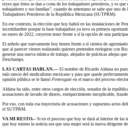
reyes que éstos se dan a costa de los trabajadores petroleros, y es qu
trabajadores y sus familias”, cuando de antemano se sabe que uno de 
Trabajadores Petroleros de la República Mexicana (SUTPRM).
En ese contexto, la elección que hoy habrá en las instalaciones de Pe
incertidumbre porque la base trabajadora ya tuvo su primera oportuni
en enero de 2022, creyeron tener frente a sí la opción de una particip
El anhelo que nuevamente hoy tienen frente a sí cientos de agremiados 
que al parecer vienen realizando quienes pretenden reelegirse con Ric
generar una nueva mística de trabajo, alejados de prácticas añejas qu
Deschamps.
LAS CARTAS HABLAN.—
El nombre de Ricardo Aldana no puede 
más rancio del sindicalismo mexicano y para que quede perfectamente 
opinión pública se le llamó
Pemexgate
en el marco del proceso elector
Aldana ha sido, entre otros cargos de elección, senador de la repúbli
acusaciones de lavado de dinero, enriquecimiento inexplicable, fraude
Por eso, con toda esa trayectoria de acusaciones y supuestos actos del
el SUTPRM.
VA MI RESTO.–
Si en el proceso que hoy se dará al interior de las 
que hoy mismo la noticia sea que una mujer será la nueva dirigente de