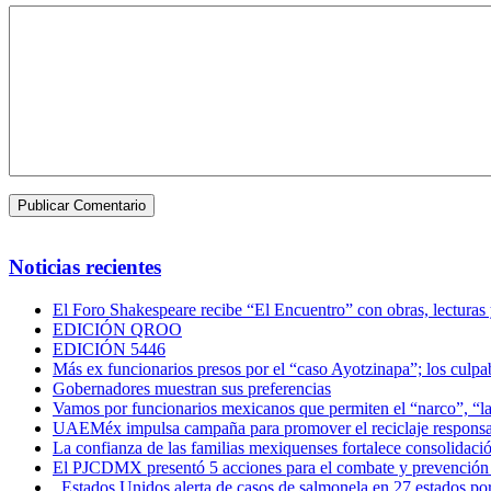
Noticias recientes
El Foro Shakespeare recibe “El Encuentro” con obras, lecturas
EDICIÓN QROO
EDICIÓN 5446
Más ex funcionarios presos por el “caso Ayotzinapa”; los culpab
Gobernadores muestran sus preferencias
Vamos por funcionarios mexicanos que permiten el “narco”, “
UAEMéx impulsa campaña para promover el reciclaje responsab
La confianza de las familias mexiquenses fortalece consolida
El PJCDMX presentó 5 acciones para el combate y prevención d
Estados Unidos alerta de casos de salmonela en 27 estados po