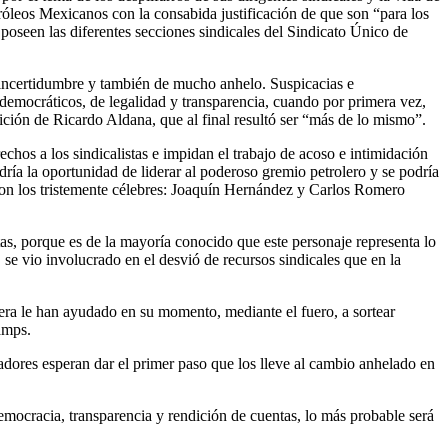
tróleos Mexicanos con la consabida justificación de que son “para los
oseen las diferentes secciones sindicales del Sindicato Único de
, incertidumbre y también de mucho anhelo. Suspicacias e
democráticos, de legalidad y transparencia, cuando por primera vez,
sición de Ricardo Aldana, que al final resultó ser “más de lo mismo”.
chos a los sindicalistas e impidan el trabajo de acoso e intimidación
ría la oportunidad de liderar al poderoso gremio petrolero y se podría
aron los tristemente célebres: Joaquín Hernández y Carlos Romero
s, porque es de la mayoría conocido que este personaje representa lo
e vio involucrado en el desvió de recursos sindicales que en la
nera le han ayudado en su momento, mediante el fuero, a sortear
amps.
ajadores esperan dar el primer paso que los lleve al cambio anhelado en
 democracia, transparencia y rendición de cuentas, lo más probable será