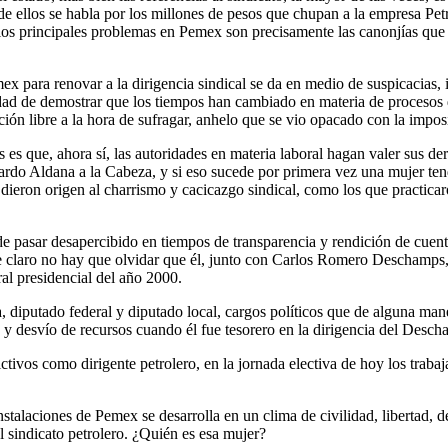
e de ellos se habla por los millones de pesos que chupan a la empresa Pe
los principales problemas en Pemex son precisamente las canonjías que p
mex para renovar a la dirigencia sindical se da en medio de suspicacias
dad de demostrar que los tiempos han cambiado en materia de procesos 
ación libre a la hora de sufragar, anhelo que se vio opacado con la impo
es que, ahora sí, las autoridades en materia laboral hagan valer sus dere
ardo Aldana a la Cabeza, y si eso sucede por primera vez una mujer tend
e dieron origen al charrismo y cacicazgo sindical, como los que practic
pasar desapercibido en tiempos de transparencia y rendición de cuenta
claro no hay que olvidar que él, junto con Carlos Romero Deschamps, s
al presidencial del año 2000.
ca, diputado federal y diputado local, cargos políticos que de alguna ma
 y desvío de recursos cuando él fue tesorero en la dirigencia del Desch
ictivos como dirigente petrolero, en la jornada electiva de hoy los trab
instalaciones de Pemex se desarrolla en un clima de civilidad, libertad,
l sindicato petrolero. ¿Quién es esa mujer?