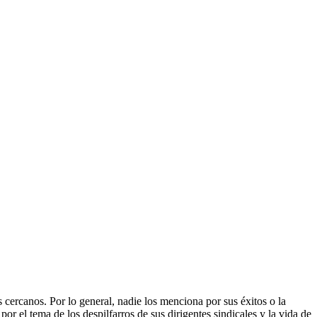
 cercanos. Por lo general, nadie los menciona por sus éxitos o la
or el tema de los despilfarros de sus dirigentes sindicales y la vida de