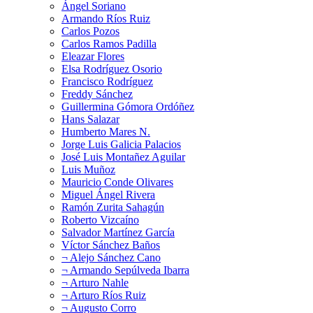
Ángel Soriano
Armando Ríos Ruiz
Carlos Pozos
Carlos Ramos Padilla
Eleazar Flores
Elsa Rodríguez Osorio
Francisco Rodríguez
Freddy Sánchez
Guillermina Gómora Ordóñez
Hans Salazar
Humberto Mares N.
Jorge Luis Galicia Palacios
José Luis Montañez Aguilar
Luis Muñoz
Mauricio Conde Olivares
Miguel Ángel Rivera
Ramón Zurita Sahagún
Roberto Vizcaíno
Salvador Martínez García
Víctor Sánchez Baños
¬ Alejo Sánchez Cano
¬ Armando Sepúlveda Ibarra
¬ Arturo Nahle
¬ Arturo Ríos Ruiz
¬ Augusto Corro