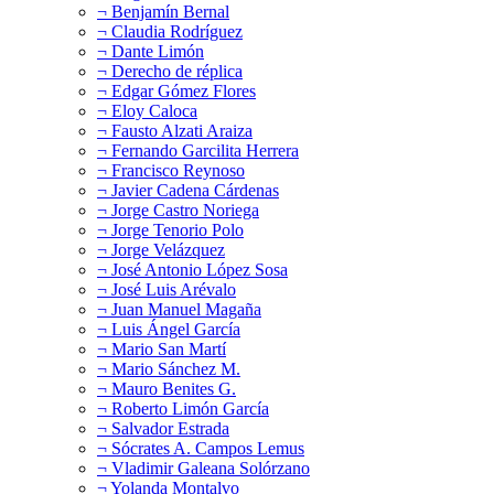
¬ Benjamín Bernal
¬ Claudia Rodríguez
¬ Dante Limón
¬ Derecho de réplica
¬ Edgar Gómez Flores
¬ Eloy Caloca
¬ Fausto Alzati Araiza
¬ Fernando Garcilita Herrera
¬ Francisco Reynoso
¬ Javier Cadena Cárdenas
¬ Jorge Castro Noriega
¬ Jorge Tenorio Polo
¬ Jorge Velázquez
¬ José Antonio López Sosa
¬ José Luis Arévalo
¬ Juan Manuel Magaña
¬ Luis Ángel García
¬ Mario San Martí
¬ Mario Sánchez M.
¬ Mauro Benites G.
¬ Roberto Limón García
¬ Salvador Estrada
¬ Sócrates A. Campos Lemus
¬ Vladimir Galeana Solórzano
¬ Yolanda Montalvo