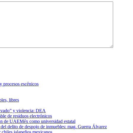
 y procesos escénicos
les, libres
lavado” y violencia: DEA
le de residuos electrónicos
ción de UAEMéx como universidad estatal
el delito de despojo de inmuebles: mag. Guerra Álvarez
r chiles jalapeños mexicanos