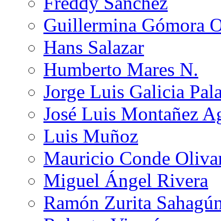
Freddy Sánchez
Guillermina Gómora 
Hans Salazar
Humberto Mares N.
Jorge Luis Galicia Pal
José Luis Montañez Ag
Luis Muñoz
Mauricio Conde Oliva
Miguel Ángel Rivera
Ramón Zurita Sahagú