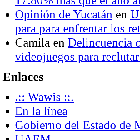
17.80% más que el año 
Opinión de Yucatán
en
U
para para enfrentar los re
Camila
en
Delincuencia o
videojuegos para recluta
Enlaces
.:: Wawis ::.
En la línea
Gobierno del Estado de 
UAEM