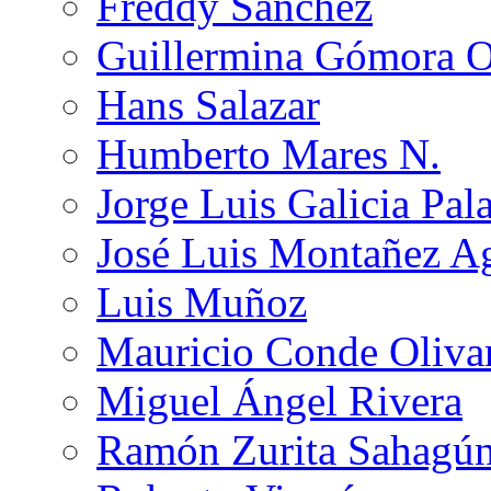
Freddy Sánchez
Guillermina Gómora 
Hans Salazar
Humberto Mares N.
Jorge Luis Galicia Pal
José Luis Montañez Ag
Luis Muñoz
Mauricio Conde Oliva
Miguel Ángel Rivera
Ramón Zurita Sahagú