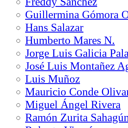
Freddy Sánchez
Guillermina Gómora 
Hans Salazar
Humberto Mares N.
Jorge Luis Galicia Pal
José Luis Montañez Ag
Luis Muñoz
Mauricio Conde Oliva
Miguel Ángel Rivera
Ramón Zurita Sahagú