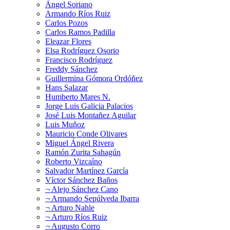
Ángel Soriano
Armando Ríos Ruiz
Carlos Pozos
Carlos Ramos Padilla
Eleazar Flores
Elsa Rodríguez Osorio
Francisco Rodríguez
Freddy Sánchez
Guillermina Gómora Ordóñez
Hans Salazar
Humberto Mares N.
Jorge Luis Galicia Palacios
José Luis Montañez Aguilar
Luis Muñoz
Mauricio Conde Olivares
Miguel Ángel Rivera
Ramón Zurita Sahagún
Roberto Vizcaíno
Salvador Martínez García
Víctor Sánchez Baños
¬ Alejo Sánchez Cano
¬ Armando Sepúlveda Ibarra
¬ Arturo Nahle
¬ Arturo Ríos Ruiz
¬ Augusto Corro