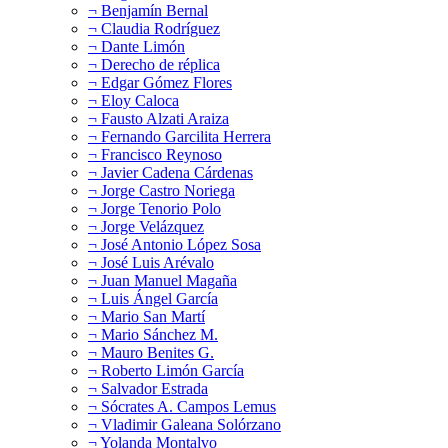
¬ Benjamín Bernal
¬ Claudia Rodríguez
¬ Dante Limón
¬ Derecho de réplica
¬ Edgar Gómez Flores
¬ Eloy Caloca
¬ Fausto Alzati Araiza
¬ Fernando Garcilita Herrera
¬ Francisco Reynoso
¬ Javier Cadena Cárdenas
¬ Jorge Castro Noriega
¬ Jorge Tenorio Polo
¬ Jorge Velázquez
¬ José Antonio López Sosa
¬ José Luis Arévalo
¬ Juan Manuel Magaña
¬ Luis Ángel García
¬ Mario San Martí
¬ Mario Sánchez M.
¬ Mauro Benites G.
¬ Roberto Limón García
¬ Salvador Estrada
¬ Sócrates A. Campos Lemus
¬ Vladimir Galeana Solórzano
¬ Yolanda Montalvo