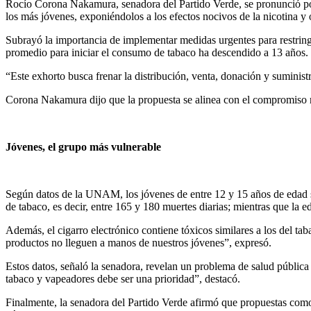
Rocío Corona Nakamura, senadora del Partido Verde, se pronunció por
los más jóvenes, exponiéndolos a los efectos nocivos de la nicotina y o
Subrayó la importancia de implementar medidas urgentes para restringir
promedio para iniciar el consumo de tabaco ha descendido a 13 años.
“Este exhorto busca frenar la distribución, venta, donación y suminis
Corona Nakamura dijo que la propuesta se alinea con el compromiso n
Jóvenes, el grupo más vulnerable
Según datos de la UNAM, los jóvenes de entre 12 y 15 años de edad s
de tabaco, es decir, entre 165 y 180 muertes diarias; mientras que la
Además, el cigarro electrónico contiene tóxicos similares a los del ta
productos no lleguen a manos de nuestros jóvenes”, expresó.
Estos datos, señaló la senadora, revelan un problema de salud públic
tabaco y vapeadores debe ser una prioridad”, destacó.
Finalmente, la senadora del Partido Verde afirmó que propuestas como e