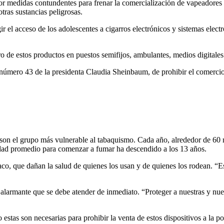
 medidas contundentes para frenar la comercialización de vapeadores a
tras sustancias peligrosas.
 el acceso de los adolescentes a cigarros electrónicos y sistemas elect
tro de estos productos en puestos semifijos, ambulantes, medios digital
úmero 43 de la presidenta Claudia Sheinbaum, de prohibir el comercio 
on el grupo más vulnerable al tabaquismo. Cada año, alrededor de 60 
 edad promedio para comenzar a fumar ha descendido a los 13 años.
baco, que dañan la salud de quienes los usan y de quienes los rodean. “E
a alarmante que se debe atender de inmediato. “Proteger a nuestras y nu
stas son necesarias para prohibir la venta de estos dispositivos a la po