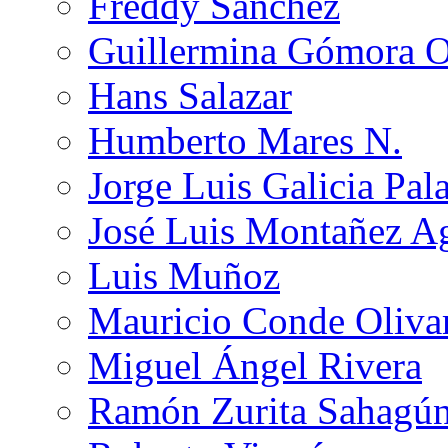
Freddy Sánchez
Guillermina Gómora 
Hans Salazar
Humberto Mares N.
Jorge Luis Galicia Pal
José Luis Montañez Ag
Luis Muñoz
Mauricio Conde Oliva
Miguel Ángel Rivera
Ramón Zurita Sahagú