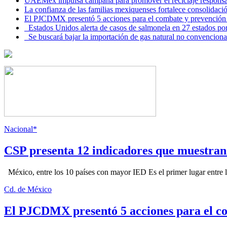
UAEMéx impulsa campaña para promover el reciclaje responsab
La confianza de las familias mexiquenses fortalece consolida
El PJCDMX presentó 5 acciones para el combate y prevención d
Estados Unidos alerta de casos de salmonela en 27 estados po
Se buscará bajar la importación de gas natural no convenciona
Nacional*
CSP presenta 12 indicadores que muestra
México, entre los 10 países con mayor IED Es el primer lugar entre lo
Cd. de México
El PJCDMX presentó 5 acciones para el co