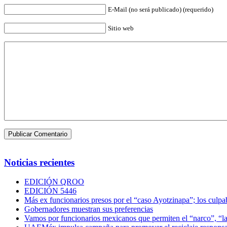
E-Mail (no será publicado) (requerido)
Sitio web
Noticias recientes
EDICIÓN QROO
EDICIÓN 5446
Más ex funcionarios presos por el “caso Ayotzinapa”; los culpab
Gobernadores muestran sus preferencias
Vamos por funcionarios mexicanos que permiten el “narco”, “