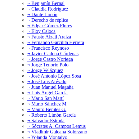
¬ Benjamín Bernal
¬ Claudia Rodríguez
¬ Dante Limón
¬ Derecho de réplica
¬ Edgar Gómez Flores
¬ Eloy Caloca
¬ Fausto Alzati Araiza
¬ Fernando Garcilita Herrera
¬ Francisco Reynoso
¬ Javier Cadena Cárdenas
¬ Jorge Castro Noriega
¬ Jorge Tenorio Polo
¬ Jorge Velázquez
¬ José Antonio López Sosa
¬ José Luis Arévalo
¬ Juan Manuel Magaña
¬ Luis Ángel García
¬ Mario San Martí
¬ Mario Sánchez M.
¬ Mauro Benites G.
¬ Roberto Limón García
¬ Salvador Estrada
¬ Sócrates A. Campos Lemus
¬ Vladimir Galeana Solórzano
¬ Yolanda Montalvo