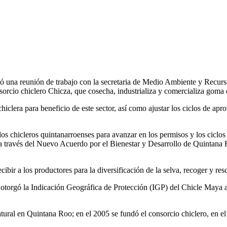
a reunión de trabajo con la secretaria de Medio Ambiente y Recursos 
orcio chiclero Chicza, que cosecha, industrializa y comercializa goma d
hiclera para beneficio de este sector, así como ajustar los ciclos de ap
 a los chicleros quintanarroenses para avanzar en los permisos y los ci
 través del Nuevo Acuerdo por el Bienestar y Desarrollo de Quintana Ro
ecibir a los productores para la diversificación de la selva, recoger y res
) otorgó la Indicación Geográfica de Protección (IGP) del Chicle Maya 
ral en Quintana Roo; en el 2005 se fundó el consorcio chiclero, en el 