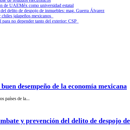
le de residuos electrónicos
ción de UAEMéx como universidad estatal
el delito de despojo de inmuebles: mag. Guerra Álvarez
r chiles jalapeños mexicanos
l para no depender tanto del exterior: CSP
n buen desempeño de la economía mexicana
s países de la...
mbate y prevención del delito de despojo d