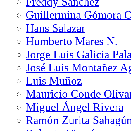
Freddy Sánchez
Guillermina Gómora 
Hans Salazar
Humberto Mares N.
Jorge Luis Galicia Pal
José Luis Montañez Ag
Luis Muñoz
Mauricio Conde Oliva
Miguel Ángel Rivera
Ramón Zurita Sahagú