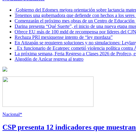
Gobierno del Edomex mejora orientación sobre lactancia mate
Tenemos una gobernadora que defiende con hechos a los seres s
Comenzarán el próximo mes obras de un Centro de Educación y
Darina presenta “Qué Suerte”, el inicio de una nueva etapa mus
Ofrece EU más de 100 mdd de recompensa por líderes del CJ
Rechaza PRI mexiquense intento de “ley mordaza”
En Atizapán se requieren soluciones y no simulaciones: Leylan
Ex funcionario de Ecatepec cometió violencia política contra
La próxima semana, Feria Regreso a Clases 2026 de Profeco, e
Algodón de Azúcar regresa al teatro
Nacional*
CSP presenta 12 indicadores que muestra