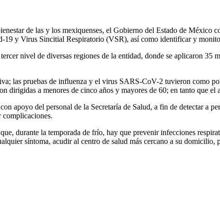
bienestar de las y los mexiquenses, el Gobierno del Estado de México c
-19 y Virus Sincitial Respiratorio (VSR), así como identificar y monito
rcer nivel de diversas regiones de la entidad, donde se aplicaron 35 mi
tiva; las pruebas de influenza y el virus SARS-CoV-2 tuvieron como po
 dirigidas a menores de cinco años y mayores de 60; en tanto que el an
 con apoyo del personal de la Secretaría de Salud, a fin de detectar a pe
r complicaciones.
ue, durante la temporada de frío, hay que prevenir infecciones respirato
e cualquier síntoma, acudir al centro de salud más cercano a su domicilio