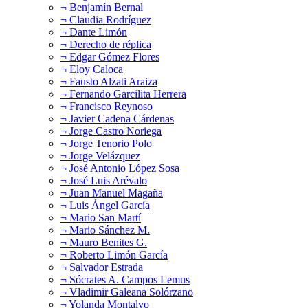
¬ Benjamín Bernal
¬ Claudia Rodríguez
¬ Dante Limón
¬ Derecho de réplica
¬ Edgar Gómez Flores
¬ Eloy Caloca
¬ Fausto Alzati Araiza
¬ Fernando Garcilita Herrera
¬ Francisco Reynoso
¬ Javier Cadena Cárdenas
¬ Jorge Castro Noriega
¬ Jorge Tenorio Polo
¬ Jorge Velázquez
¬ José Antonio López Sosa
¬ José Luis Arévalo
¬ Juan Manuel Magaña
¬ Luis Ángel García
¬ Mario San Martí
¬ Mario Sánchez M.
¬ Mauro Benites G.
¬ Roberto Limón García
¬ Salvador Estrada
¬ Sócrates A. Campos Lemus
¬ Vladimir Galeana Solórzano
¬ Yolanda Montalvo