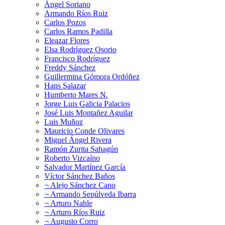
Ángel Soriano
Armando Ríos Ruiz
Carlos Pozos
Carlos Ramos Padilla
Eleazar Flores
Elsa Rodríguez Osorio
Francisco Rodríguez
Freddy Sánchez
Guillermina Gómora Ordóñez
Hans Salazar
Humberto Mares N.
Jorge Luis Galicia Palacios
José Luis Montañez Aguilar
Luis Muñoz
Mauricio Conde Olivares
Miguel Ángel Rivera
Ramón Zurita Sahagún
Roberto Vizcaíno
Salvador Martínez García
Víctor Sánchez Baños
¬ Alejo Sánchez Cano
¬ Armando Sepúlveda Ibarra
¬ Arturo Nahle
¬ Arturo Ríos Ruiz
¬ Augusto Corro