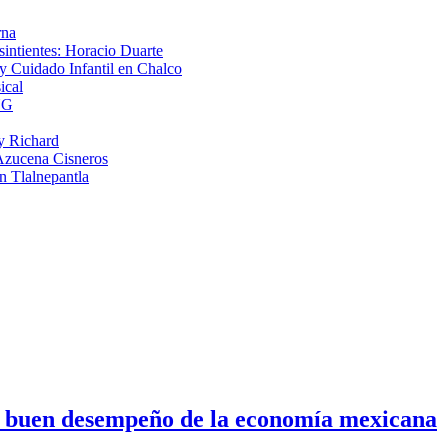
rna
intientes: Horacio Duarte
 Cuidado Infantil en Chalco
ical
NG
y Richard
 Azucena Cisneros
n Tlalnepantla
n buen desempeño de la economía mexicana