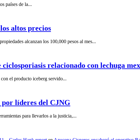
s países de la...
os altos precios
ropiedades alcanzan los 100,000 pesos al mes...
e ciclosporiasis relacionado con lechuga me
on el producto iceberg servido...
por líderes del CJNG
ientas para llevarlos a la justicia,...
 R1 – Carlos Hank report
en
Azucena Cisneros encabezó el operativo Ras