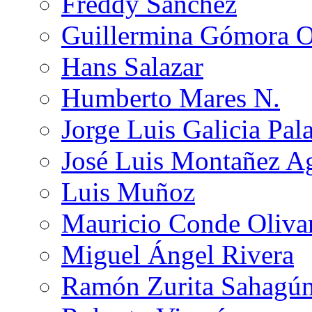
Freddy Sánchez
Guillermina Gómora 
Hans Salazar
Humberto Mares N.
Jorge Luis Galicia Pal
José Luis Montañez Ag
Luis Muñoz
Mauricio Conde Oliva
Miguel Ángel Rivera
Ramón Zurita Sahagú