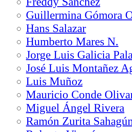
Freddy Sánchez
Guillermina Gómora 
Hans Salazar
Humberto Mares N.
Jorge Luis Galicia Pal
José Luis Montañez Ag
Luis Muñoz
Mauricio Conde Oliva
Miguel Ángel Rivera
Ramón Zurita Sahagú